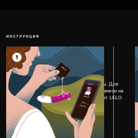
так, чтобы GIGI™ 3 был не только
лучшим вибратором для точки G, но и
отличным массажером для клитора.
ИНСТРУКЦИЯ
ШАГ 1
Прелюдия
1
Скачай приложение LELO, чтобы
активировать эксклюзивные режимы. Для
более интенсивного удовольствия нанеси на
вагинальную часть игрушки лубрикант LELO.