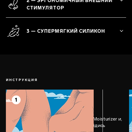
2 — ЭРГОНОМИЧНЫЙ ВНЕШНИЙ
и точки G.
СТИМУЛЯТОР
Полностью подвижная внутренняя часть,
которая стимулирует точку G
3 — СУПЕРМЯГКИЙ СИЛИКОН
супермощными вибрациями.
Tеплый на ощупь силикон премиального
качества.
ИНСТРУКЦИЯ
ШАГ 1
Прелюдия
1
Нанеси лубрикант LELO Personal Moisturizer и,
перевернув SORAYA Wave™, пройдись
маленьким отростком по клитору.