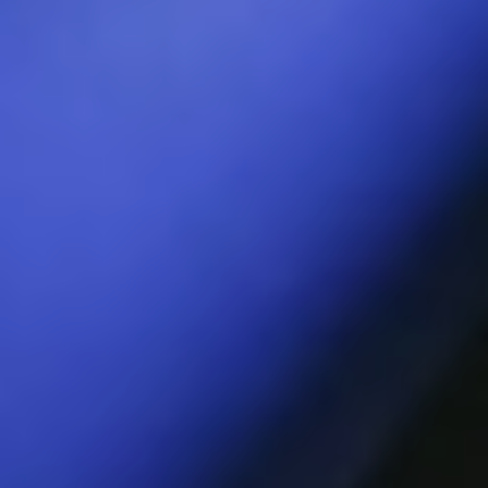
Благодаря технологии WaveMotion™
от LELO, кончик массажера SORAYA
Wave™ специальной формы умеет
легко находить и стимулировать
точку G прямо как палец искусного
партнера.