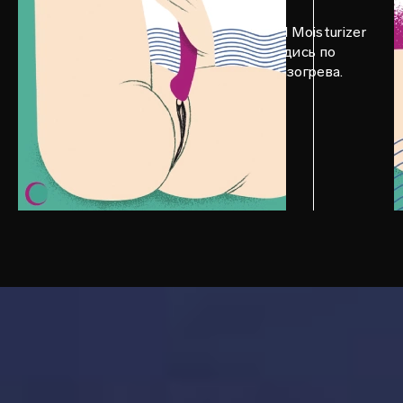
Добавь лубриканта LELO Personal Moisturizer
и, держа GIGI™ 2 наоборот, пройдись по
клитору плоским кончиком для разогрева.