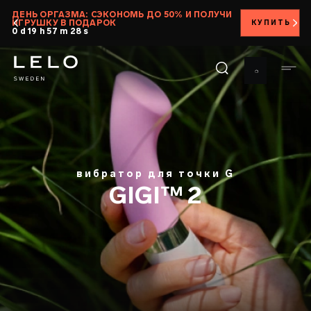
Перейти
ДЕНЬ ОРГАЗМА: СЭКОНОМЬ ДО 50% И ПОЛУЧИ
ИГРУШКУ В ПОДАРОК
КУПИТЬ
к
0 d 19 h 57 m 26 s
основному
содержанию
вибратор для точки G
GIGI™ 2