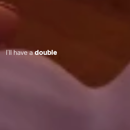
I’ll have a
double