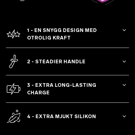
1 - EN SNYGG DESIGN MED
OTROLIG KRAFT
Koncentrerad och konstant kraft för
oändlig avslappning.
2 - STEADIER HANDLE
Stable and reliable control over the
intensities.
3 - EXTRA LONG-LASTING
CHARGE
Longer battery life and 10 settings to
enjoy hours of pleasure.
4 - EXTRA MJUKT SILIKON
Premiumsilikon som känns varm vid