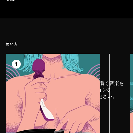
手触りのいいプレミアムシリコン。
使い方
ステップ 1
準備
1
ムードを演出：部屋を暗めにし、落ち着く音楽を
かけてから、LELOパーソナルローションを
SMART WAND™ 2 Largeに塗ってください。