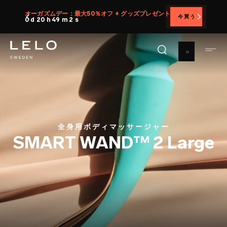
メ
オーガズムデー：最大50％オフ + グッズプレゼント
今買う
イ
0 d 20 h 49 m 0 s
ン
コ
ン
テ
ン
ツ
に
移
全身用ボディマッサージャー
動
SMART WAND™ 2 Large