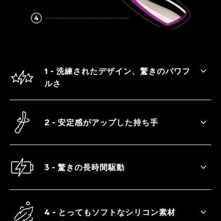
1 - 洗練されたデザイン、驚きのパワフ
ルさ
無駄のないブレない振動と安定感がアップ
した持ち手で、ゆったりとしたリラクゼー
2 - 安定感がアップした持ち手
ションを生み出します。
持ちやすいハンドルで、快感が高まる中で
もコントロールを失いません。持ちやすい
ハンドルで、快感が高まる中でもコントロ
3 - 驚きの長時間駆動
ールを失いません。
長くなったバッテリーの駆動時間と10種類
の振動設定で、心ゆくまで快感を追求しま
しょう。
4 - とってもソフトなシリコン素材