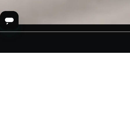
機能
驚きのパワー
ストレス和らげ、筋肉をほぐす
10種類の振動モード
焦らしから力強い振動まで
100%防水
お風呂にもシャワーにも最適
驚きの長時間駆動