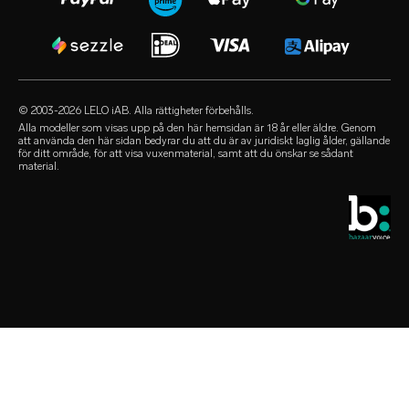
facebook
cookie-policy
FAQ - allmänt
sexleksaker kit
audio erotica
användningsvillkor
FAQ - shopping
lyxiga sexleksaker
our sexual health experts
affiliate-program
FAQ - produkt
lubricants
återförsäljare
© 2003-2026 LELO iAB. Alla rättigheter förbehålls.
environmental labels
sextillbehör
Alla modeller som visas upp på den här hemsidan är 18 år eller äldre. Genom
att använda den här sidan bedyrar du att du är av juridiskt laglig ålder, gällande
hör av er
för ditt område, för att visa vuxenmaterial, samt att du önskar se sådant
kondomer
material.
LELO butikssökare
queer picks
studentrabatt
LELO Originals