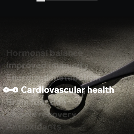
Hormonal balance
Improved immunity
Energized metabolism
Cardiovascular health
Brain function
Muscle recovery
Antioxidants