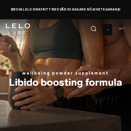
Hoppa
PROVA LELO RISKFRITT MED VÅR 30 DAGARS NÖJDHETSGARANTI
till
huvudinnehåll
wellbeing powder supplement
Libido boosting formula