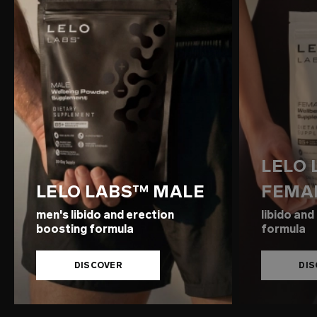
LELO
LELO LABS™ MALE
FEMA
men's libido and erection
libido an
boosting formula
formula
DISCOVER
DI