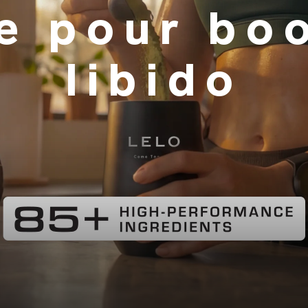
e pour boo
libido