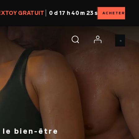
ATUIT
0 d 17 h 40 m 21 s
ACHETER
account
le bien-être