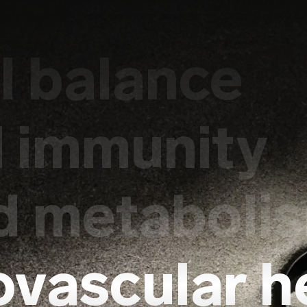
 balance
 immunity
d metaboli
ovascular h