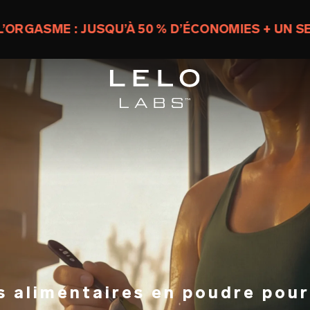
 : JUSQU’À 50 % D’ÉCONOMIES + UN SEXTOY GR
 alimentaires en poudre pour 