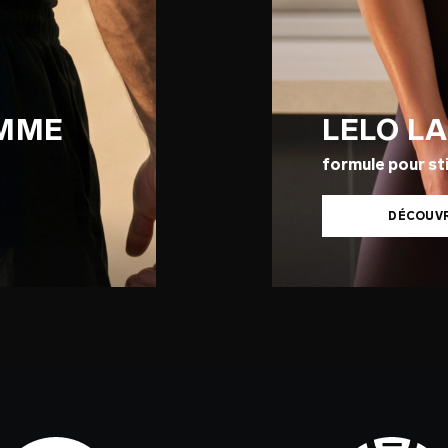
OMME
LELO L
formule pour sti
DÉCOUV