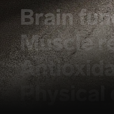
Brain fun
Muscle r
Antioxid
Physical