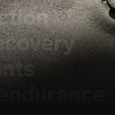
ction
ecovery
ants
 endurance