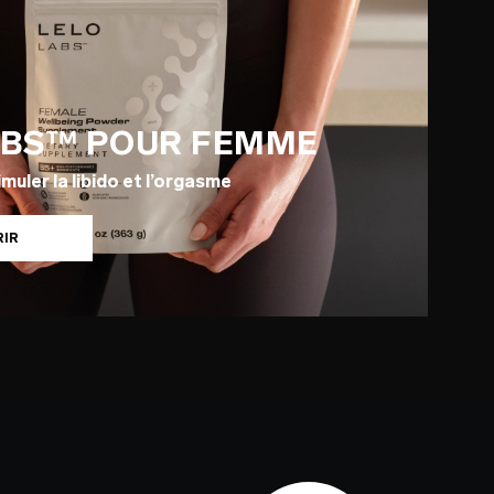
ABS™ POUR FEMME
muler la libido et l’orgasme
RIR