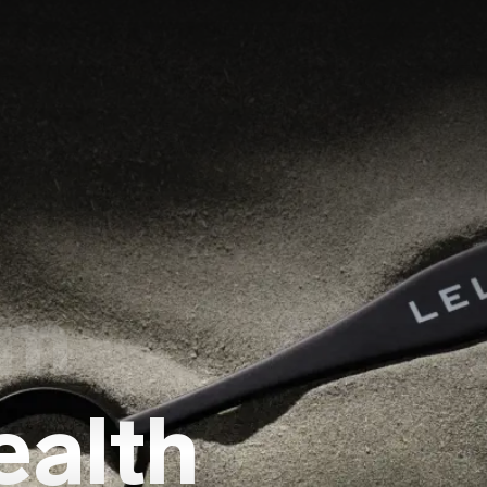
sm
ealth