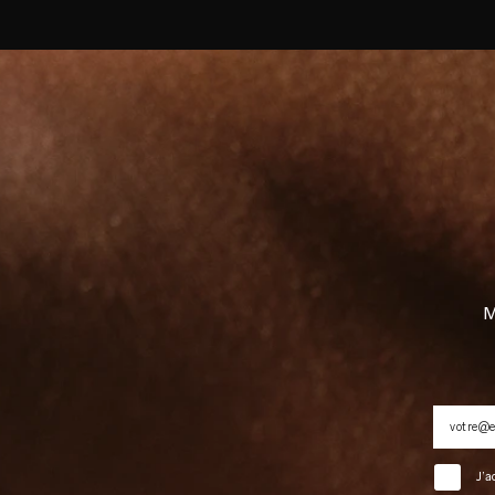
Strong b
Healthy c
M
J’a