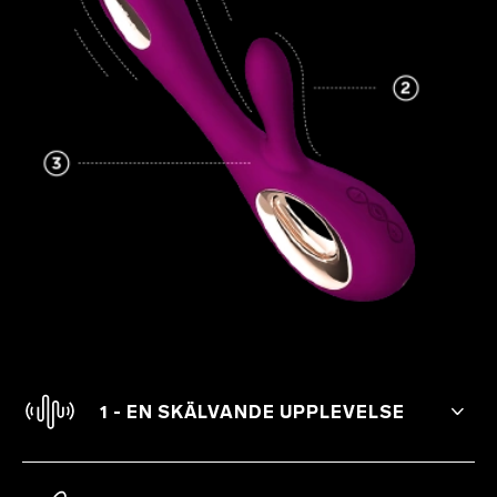
1 - EN SKÄLVANDE UPPLEVELSE
Utforska ditt livs bästa orgasmer genom
att stimulera både klitoris och g-punkten