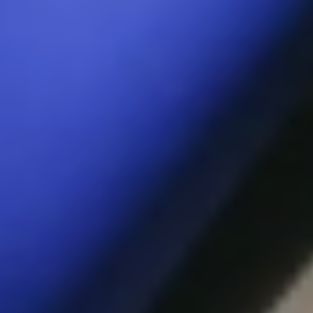
Tack vare LELOs WaveMotion™-
teknik, lockar SORAYA Waves formade
topp likt en fingersmekning
oöverträffad alla andra, och når med
lätthet din g-punkt.