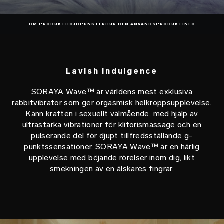
OM PRODUKT
HÖJDPUNKTER
HUR DEN ANVÄNDS
PRODUKTINFO
Lavish indulgence
SORAYA Wave™ är världens mest exklusiva
rabbitvibrator som ger orgasmisk helkroppsupplevelse.
Känn kraften i sexuellt välmående, med hjälp av
ultrastarka vibrationer för klitorismassage och en
pulserande del för djupt tillfredsställande g-
punktssensationer. SORAYA Wave™ är en härlig
upplevelse med böjande rörelser inom dig, likt
smekningen av en älskares fingrar.