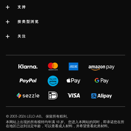
关于LELO
支持
版权声明
联系支持
按类型浏览
公司简介
配送服务
类别
关注
行业大奖
LELO 保修服务
最佳销量性玩具
媒体信息
volonté blog
延长保修
女性性玩具
工作机会
instagram
satisfaction guarantee
男性性玩具
隐私政策
twitter
regulatory compliance
情侣性玩具
cookie政策
facebook
一般常见问题解答
捆绑产品
使用条款
audio erotica
配送常见问题解答
豪华性玩具
联合营销
our sexual health experts
产品常见问题解答
水基润滑油
经销商
© 2003-2026 LELO iAB。 保留所有权利。
environmental labels
性爱配件
本网站上出现的所有模特均年满 18 岁。 您进入本网站的同时，即承诺您在所
在地区已达到法定年龄，可以查看成人材料，并希望查看此类材料。
保持联系