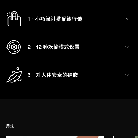
1 - 小巧设计搭配旅行锁
设计结构紧凑，尺寸合适，并且能够在运输
过程中保持锁定状态，是完美的旅行伴侣。
长 8.7 厘米（3.4 英寸），体积甚至比普通太
2 - 12 种欢愉模式设置
阳镜还要小。
SONA™ 2 Travel 提供 12 种不同的欢愉模
式，让您在旅途中体验并探索性爱奥秘。
3 - 对人体安全的硅胶
LELO 经典的设计巧妙运用对身体安全的优质
硅胶，带来深度满足乐趣的同时确保清洁卫
生。
用法