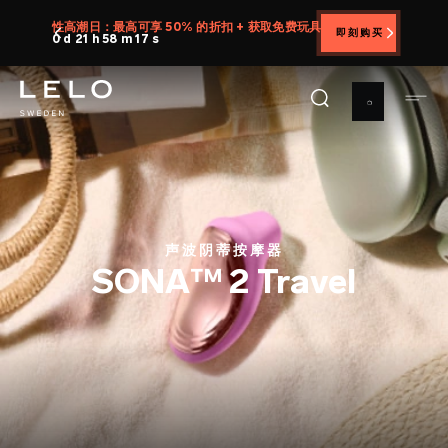
跳
提供 30 天满意度保证，让您无忧体验 LELO
转
到
主
要
内
容
声波阴蒂按摩器
SONA™ 2 Travel