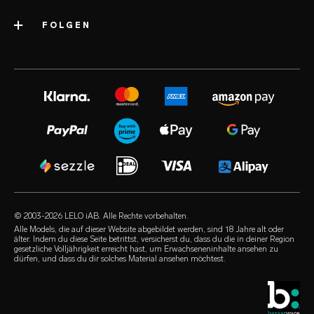
Über das Unternehmen
Versand
FOLGEN
Kategorien
Auszeichnungen
LELO-Garantie
Beliebteste Sexspielzeuge
volonté blog
Presse
erweiterte garantie
Sexspielzeug für Frauen
instagram
Karriere
satisfaction guarantee
Sexspielzeug für Männer
twitter
Datenschutzerklärung
regulatory compliance
Sexspielzeug für Paare
facebook
Cookie-Richtlinie
Häufige Fragen – Generell
Erotische Geschenke
audio erotica
Nutzungsbedingungen
Häufige Fragen – Shopping
Luxus-Sexspielzeug
our sexual health experts
Partnerprogramm
Häufige Fragen – Produkt
Gleitmittel
Einzelhändler
© 2003-2026 LELO iAB. Alle Rechte vorbehalten.
environmental labels
Sex-Zubehör
Alle Models, die auf dieser Website abgebildet werden, sind 18 Jahre alt oder
älter. Indem du diese Seite betrittst, versicherst du, dass du die in deiner Region
Impressum
gesetzliche Volljährigkeit erreicht hast, um Erwachseneninhalte ansehen zu
Kondome
dürfen, und dass du dir solches Material ansehen möchtest.
Händlersuche
Queer-Auswahl
Studentenrabatt