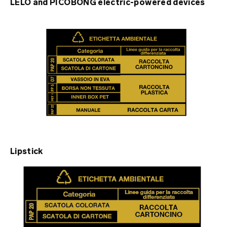
LELO and PICOBONG electric-powered devices
Lipstick