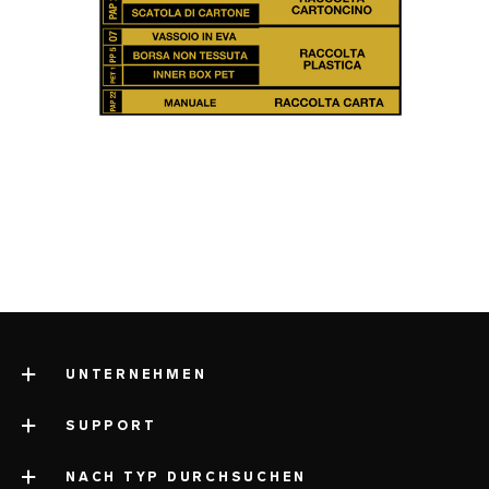
UNTERNEHMEN
SUPPORT
Über LELO
impressum
NACH TYP DURCHSUCHEN
Kontaktiere unseren Kundenservice