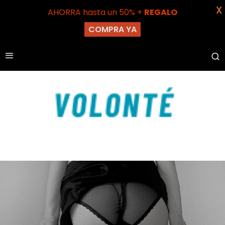
X
AHORRA hasta un 50% +
REGALO
COMPRA YA