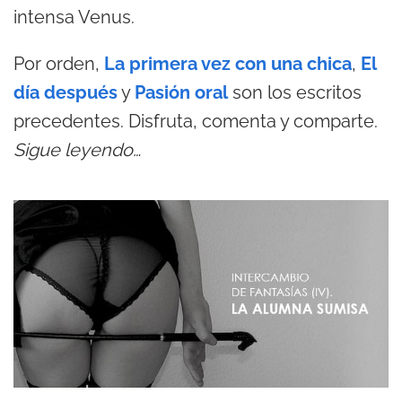
intensa Venus.
Por orden,
La primera vez con una chica
,
El
día después
y
Pasión oral
son los escritos
precedentes. Disfruta, comenta y comparte.
Sigue leyendo…