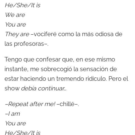
He/She/It is
We are
You are
They are
–vociferé como la más odiosa de
las profesoras–.
Tengo que confesar que, en ese mismo
instante, me sobrecogió la sensación de
estar haciendo un tremendo ridículo. Pero el
show
debía continuar…
–Repeat after me!
–chillé–.
–I am
You are
He/She/It is