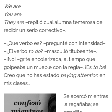
We are
You are
They are
–repitió cual alumna temerosa de
recibir un serio correctivo–.
–¿Qué verbo es? –pregunté con intensidad–.
–¿El verbo
to do
? –masculló titubeante–.
–¡No! –grité encolerizada, al tiempo que
golpeaba un mueble con la regla–. ¡Es
to be
!
Creo que no has estado
paying attention
en
mis clases…
Se acercó mientras
la regañaba; se