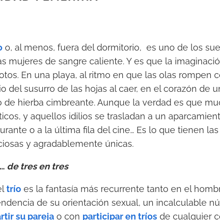
o
o, al menos, fuera del dormitorio, es uno de los s
as mujeres de sangre caliente. Y es que la imaginac
motos. En una playa, al ritmo en que las olas rompen c
 del susurro de las hojas al caer, en el corazón de 
 de hierba cimbreante. Aunque la verdad es que m
cos, y aquellos idilios se trasladan a un aparcamient
rante o a la última fila del cine… Es lo que tienen las
iciosas y agradablemente únicas.
s…
de tres en tres
el
trío
es la fantasía más recurrente tanto en el hom
ndencia de su orientación sexual, un incalculable 
tir su pareja
o con
participar en tríos
de cualquier 