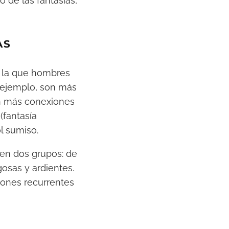
 de las fantasías,
AS
n la que hombres
r ejemplo, son más
an más conexiones
(fantasía
l sumiso.
 en dos grupos: de
gosas y ardientes.
iones recurrentes