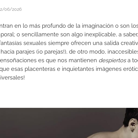
2/06/2026
ntran en lo más profundo de la imaginación o son l
oral; o sencillamente son algo inexplicable, a saber
 fantasías sexuales siempre ofrecen una salida creati
cia parajes (¡o parejas!), de otro modo, inaccesibles
s ensoñaciones es que nos mantienen
despiertos
a to
 que esas placenteras e inquietantes imágenes eróti
iversales!