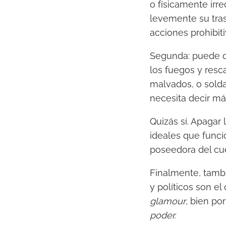
o físicamente irr
levemente su tra
acciones prohibiti
Segunda: puede q
los fuegos y resca
malvados, o solda
necesita decir m
Quizás sí. Apagar 
ideales que func
poseedora del cu
Finalmente, tam
y políticos son e
glamour
, bien po
poder.