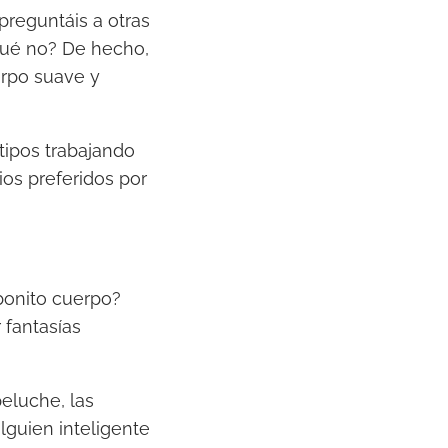
 preguntáis a otras
qué no? De hecho,
erpo suave y
tipos trabajando
os preferidos por
bonito cuerpo?
 fantasías
eluche, las
lguien inteligente