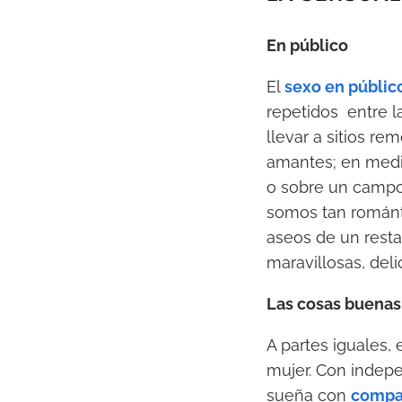
En público
El
sexo en públic
repetidos entre l
llevar a sitios re
amantes; en medio
o sobre un campo
somos tan románti
aseos de un restau
maravillosas, del
Las cosas buena
A partes iguales, 
mujer. Con indepe
sueña con
compar