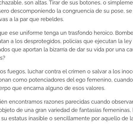
echazable, son altas. Tirar de sus botones, o simplem
sero descomponiendo la congruencia de su pose, s
vas a la par que rebeldes.
ue ese uniforme tenga un trasfondo heroico. Bomb
tan a los desprotegidos, policías que ejecutan la ley
dos que aportan la bizarría de dar su vida por una c
ás?
los fuegos, luchar contra el crimen o salvar a los ino
ionan como potenciadores del ego femenino, cuando 
erpo que encarna alguno de esos valores.
bién encontramos razones parecidas cuando observ
l objeto de una gran variedad de fantasías femeninas,
r su estatus inasible o sencillamente por aquello de 