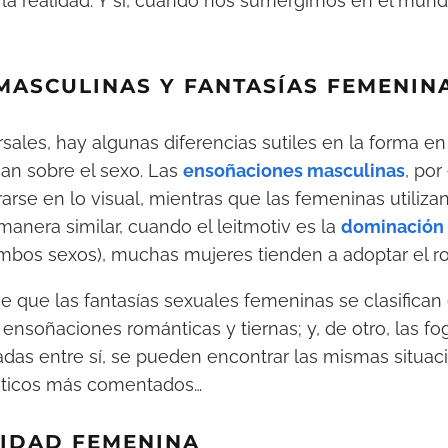
la realidad. Y sí, cuando nos sumergimos en el mundo
MASCULINAS Y FANTASÍAS FEMENIN
sales, hay algunas diferencias sutiles en la forma e
an sobre el sexo. Las
ensoñaciones masculinas
, po
arse en lo visual, mientras que las femeninas utiliz
anera similar, cuando el leitmotiv es la
dominación
mbos sexos), muchas mujeres tienden a adoptar el ro
ce que las fantasías sexuales femeninas se clasifican
 ensoñaciones románticas y tiernas; y, de otro, las fo
das entre sí, se pueden encontrar las mismas situac
óticos más comentados…
LIDAD FEMENINA