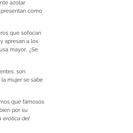
ente azotar
e presentan como
eros que sofocan
 y apresan a los
ausa mayor… ¿Se
centes, son
la mujer se sabe
amos que famosos
 bien por su
la
erótica del