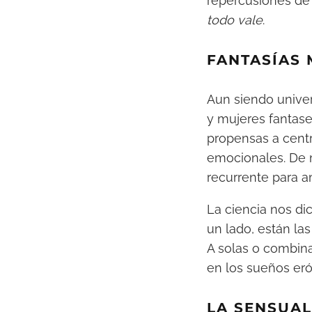
repercusiones de 
todo vale
.
FANTASÍAS 
Aun siendo univer
y mujeres fantase
propensas a centr
emocionales. De m
recurrente para a
La ciencia nos di
un lado, están las
A solas o combina
en los sueños er
LA SENSUA