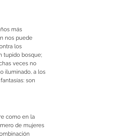
ueños más
ión nos puede
ontra los
un tupido bosque;
uchas veces no
o iluminado, a los
 fantasías: son
bre como en la
número de mujeres
combinación