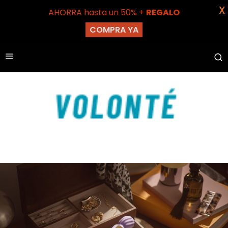
X
AHORRA hasta un 50% +
REGALO
COMPRA YA