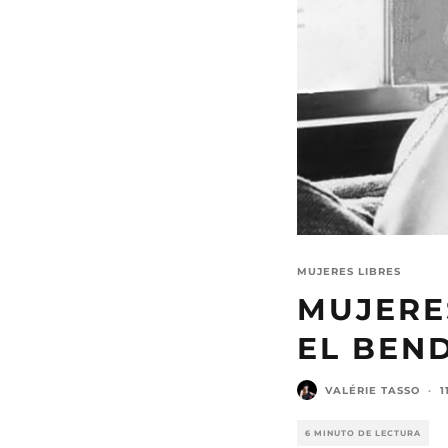
MUJERES LIBRES
MUJERES
EL BEN
VALÉRIE TASSO
·
1
6 MINUTO DE LECTURA