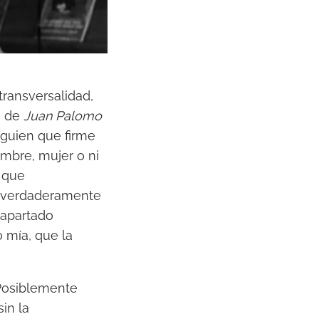
transversalidad,
s de
Juan Palomo
lguien que firme
mbre, mujer o ni
s que
e verdaderamente
l apartado
o mía, que la
 Posiblemente
in la