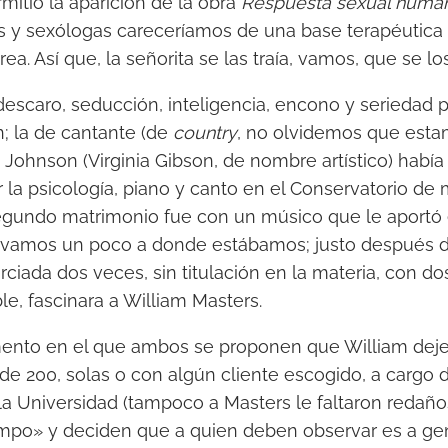
mitió la aparición de la obra
Respuesta sexual huma
s y sexólogas careceríamos de una base terapéutica 
rea. Así que, la señorita se las traía, vamos, que se los
escaro, seducción, inteligencia, encono y seriedad p
; la de cantante (de
country
, no olvidemos que esta
a Johnson (Virginia Gibson, de nombre artístico) había
r la psicología, piano y canto en el Conservatorio de
egundo matrimonio fue con un músico que le aportó e
lvamos un poco a donde estábamos; justo después d
ciada dos veces, sin titulación en la materia, con do
ble, fascinara a William Masters.
nto en el que ambos se proponen que William deje 
 de 200, solas o con algún cliente escogido, a cargo 
a Universidad (tampoco a Masters le faltaron redaño
ampo» y deciden que a quien deben observar es a g