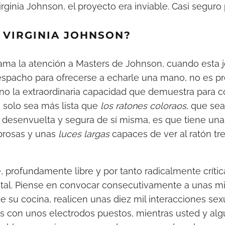
rginia Johnson, el proyecto era inviable. Casi seguro 
 VIRGINIA JOHNSON?
ama la atención a Masters de Johnson, cuando esta j
espacho para ofrecerse a echarle una mano, no es p
sino la extraordinaria capacidad que demuestra para 
e solo sea más lista que
los ratones coloraos
, que sea
 desenvuelta y segura de sí misma, es que tiene una
brosas y unas
luces largas
capaces de ver al ratón tr
e, profundamente libre y por tanto radicalmente críti
al. Piense en convocar consecutivamente a unas mi
e su cocina, realicen unas diez mil interacciones se
as con unos electrodos puestos, mientras usted y algu