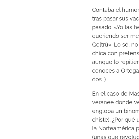
Contaba el humori
tras pasar sus v
pasado. «Yo las 
queriendo ser meno
Geltrú». Lo sé, no
chica con pretens
aunque lo repitie
conoces a Ortega 
dos…).
En el caso de Mas
veranee donde ve
engloba un binomi
chiste). ¿Por qué
la Norteamérica p
(unas que revoluc