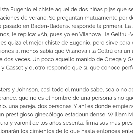
sta Eugenio el chiste aquel de dos niñas pijas que 
acaciones de verano. Se preguntan mutuamente por d
he pasado en Baden-Baden», responde la primera. La
s, le replica: «Ah, pues yo en Vilanova i la Geltrú -V
 es quizá el mejor chiste de Eugenio, pero sirve para
iones al menos sabía que Vilanova i la Geltrú era un
ra dos veces. Un poco aquello manido de Ortega y Ga
y Gasset y el otro responde que sí, que conoce per
ters y Johnson, casi todo el mundo sabe, sea o no adi
ranee, que no es el nombre de una persona sino qu
o, una pareja, dos personas. Y ahí es donde empieza 
 un prestigioso ginecólogo estadounidense, William M
ura y varonil de los años sesenta, firma sus más pres
ionarán los cimientos de lo que hasta entonces ent