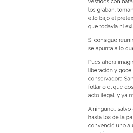
vestidos con bata
los graban, toman
ello bajo el pret
que todavía ni ex
Si consigue reuni
se apunta a lo que
Pues ahora imagin
liberación y goce
conservadora San 
follar o el que d
acto ilegal, y ya 
A ninguno… salvo 
hasta los de la pa
convenció uno a 