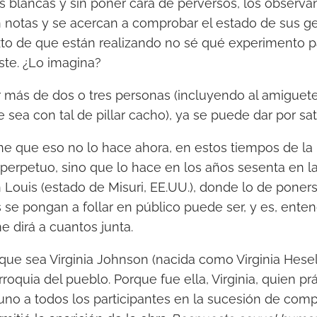
s blancas y sin poner cara de perversos, los observ
 notas y se acercan a comprobar el estado de sus ge
exto de que están realizando no sé qué experimento p
iste. ¿Lo imagina?
r más de dos o tres personas (incluyendo al amigue
 sea con tal de pillar cacho), ya se puede dar por sat
e que eso no lo hace ahora, en estos tiempos de la 
 perpetuo, sino que lo hace en los años sesenta en l
Louis (estado de Misuri, EE.UU.), donde lo de poners
os se pongan a follar en público puede ser, y es, ent
me dirá a cuantos junta.
que sea Virginia Johnson (nacida como Virginia Hese
rroquia del pueblo. Porque fue ella, Virginia, quien p
uno a todos los participantes en la sucesión de com