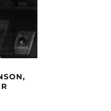
NSON,
ER