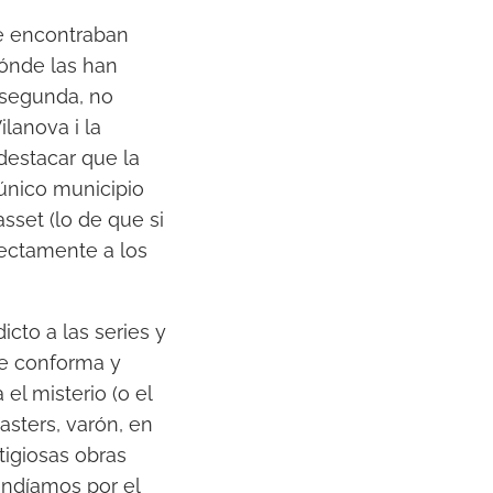
se encontraban
ónde las han
 segunda, no
ilanova i la
 destacar que la
 único municipio
sset (lo de que si
fectamente a los
cto a las series y
e conforma y
el misterio (o el
asters, varón, en
tigiosas obras
endíamos por el