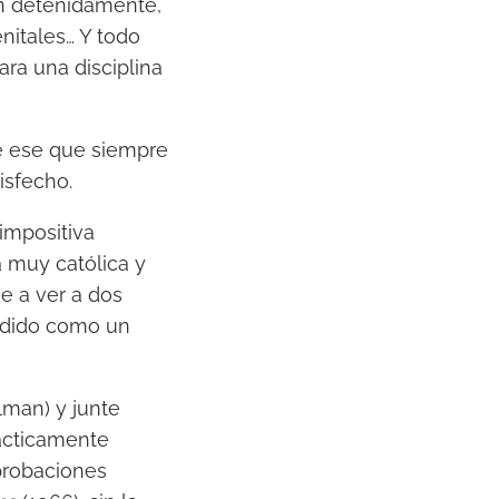
an detenidamente,
nitales… Y todo
ara una disciplina
te ese que siempre
isfecho.
impositiva
a muy católica y
e a ver a dos
endido como un
lman) y junte
rácticamente
probaciones