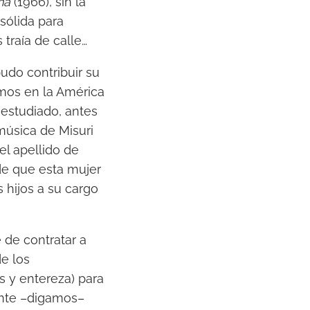
na
(1966), sin la
sólida para
 traía de calle…
udo contribuir su
mos en la América
 estudiado, antes
 música de Misuri
l apellido de
e que esta mujer
s hijos a su cargo
de contratar a
de los
s y entereza) para
ente –digamos–