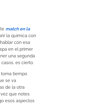
nte
match en la
rir la química con
 hablar con esa
spa en el primer
oner una segunda
casos, es cierto.
r, toma tiempo
ue se va
s de la otra
a vez que notes
igo esos aspectos