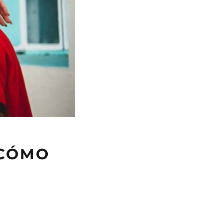
 CÓMO
U