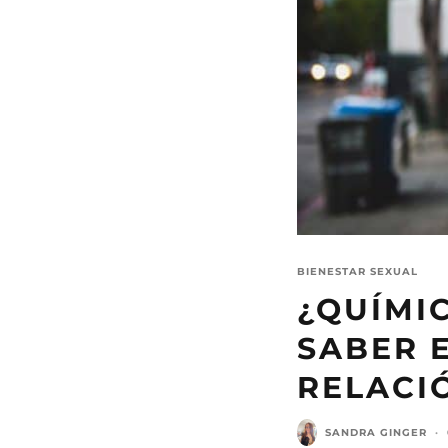
BIENESTAR SEXUAL
¿QUÍMI
SABER 
RELACI
SANDRA GINGER
·