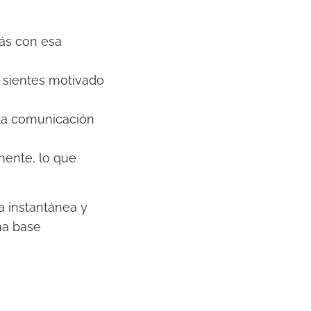
tás con esa
te sientes motivado
 la comunicación
mente, lo que
 instantánea y
na base