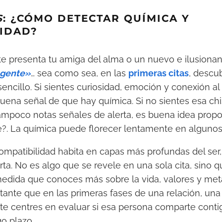
S
: ¿CÓMO DETECTAR QUÍMICA Y
LIDAD?
te presenta tu amiga del alma o un nuevo e ilusiona
 gente»
… sea como sea, en las
primeras citas
, descub
sencillo. Si sientes curiosidad, emoción y conexión al
uena señal de que hay química. Si no sientes esa chi
ampoco notas señales de alerta, es buena idea prop
ce?. La química puede florecer lentamente en algunos 
 compatibilidad habita en capas más profundas del se
rta. No es algo que se revele en una sola cita, sino q
dida que conoces más sobre la vida, valores y meta
tante que en las primeras fases de una relación, un
te centres en evaluar si esa persona comparte cont
go plazo.