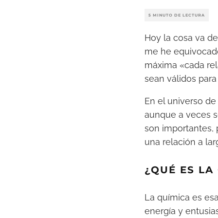
5 MINUTO DE LECTURA
Hoy la cosa va de
me he equivocado
máxima «cada rel
sean válidos para 
En el universo d
aunque a veces s
son importantes, 
una relación a lar
¿QUÉ ES LA
La química es es
energía y entusi