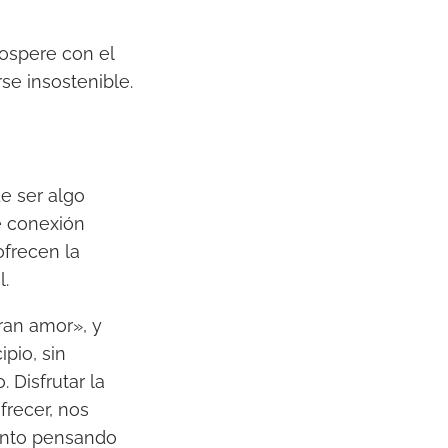
rospere con el
se insostenible.
e ser algo
de conexión
ofrecen la
l.
gran amor», y
pio, sin
 Disfrutar la
frecer, nos
iento pensando