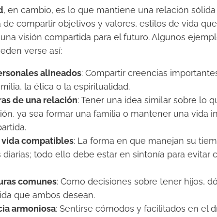
d
, en cambio, es lo que mantiene una relación sólida
a de compartir objetivos y valores, estilos de vida qu
na visión compartida para el futuro. Algunos ejemp
eden verse así:
ersonales alineados
: Compartir creencias importantes
ilia, la ética o la espiritualidad.
as de una relación
: Tener una idea similar sobre lo
ción, ya sea formar una familia o mantener una vida 
rtida.
e vida compatibles
: La forma en que manejan su tiemp
 diarias; todo ello debe estar en sintonía para evitar 
turas comunes
: Como decisiones sobre tener hijos, dó
vida que ambos desean.
cia armoniosa
: Sentirse cómodos y facilitados en el día