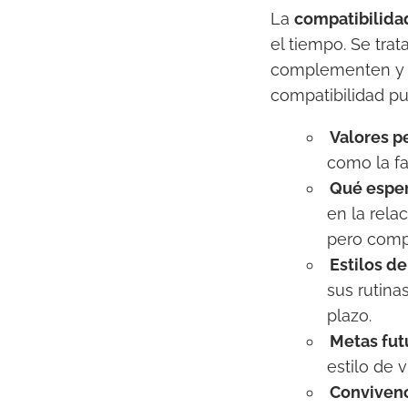
La
compatibilida
el tiempo. Se trat
complementen y u
compatibilidad pu
Valores p
como la fam
Qué esper
en la rela
pero compa
Estilos d
sus rutinas
plazo.
Metas fu
estilo de 
Conviven