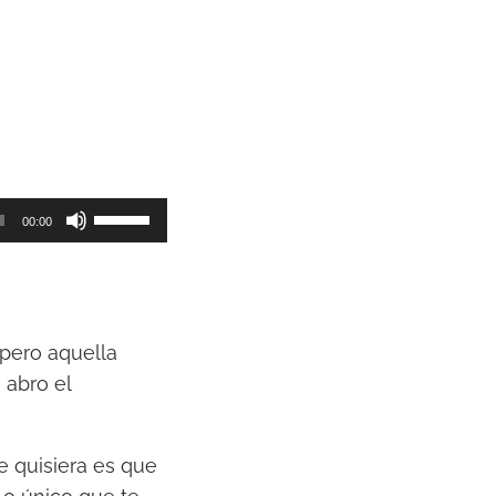
U
00:00
t
i
l
i
 pero aquella
z
 abro el
a
l
a
e quisiera es que
s