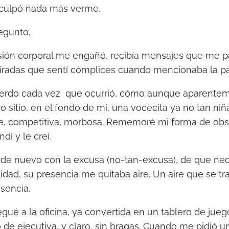
sculpó nada más verme.
egunto.
ión corporal me engañó, recibía mensajes que me pa
radas que sentí cómplices cuando mencionaba la pa
uerdo cada vez que ocurrió, cómo aunque aparenteme
o sitio, en el fondo de mí, una vocecita ya no tan ni
te, competitiva, morbosa. Rememoré mi forma de obse
ndí y le creí.
 de nuevo con la excusa (no-tan-excusa), de que ne
lidad, su presencia me quitaba aire. Un aire que se 
usencia.
legué a la oficina, ya convertida en un tablero de jue
 de ejecutiva, y claro, sin bragas. Cuando me pidió u