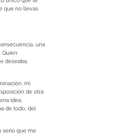
Lo único que te
t
re que no llevas
e
c
l
a
 consecuencia, una
s
. Quien
d
ue deseaba,
e
f
l
minación, mi
e
sposición de otra
c
ena idea,
h
a de todo, del
a
a
n serio que me
r