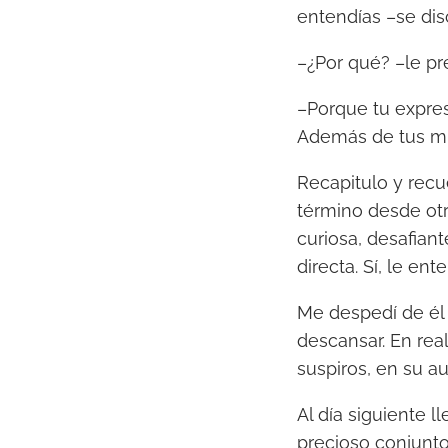
entendías –se di
–¿Por qué? –le pr
–Porque tu expres
Además de tus mi
Recapitulo y rec
término desde otr
curiosa, desafian
directa. Sí, le ente
Me despedí de él
descansar. En rea
suspiros, en su a
Al día siguiente l
precioso conjunto