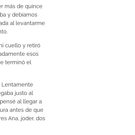
er más de quince
e
naba y debíamos
l
rada al levantarme
v
to.
o
l
 cuello y retiró
u
icadamente esos
m
se terminó el
e
n
.
í. Lentamente
gaba justo al
pensé al llegar a
cura antes de que
res Ana, joder, dos