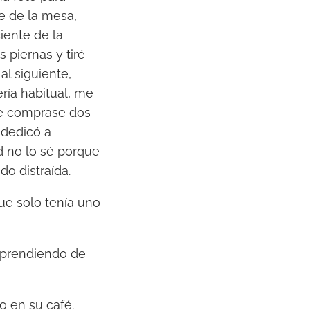
e de la mesa,
m
iente de la
e
 piernas y tiré
n
al siguiente,
t
ría habitual, me
a
ue comprase dos
r
 dedicó a
o
d no lo sé porque
d
o distraída.
i
s
ue solo tenía uno
m
i
n
aprendiendo de
u
i
o en su café.
r