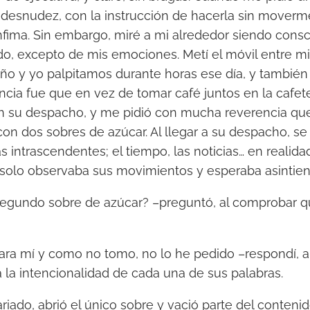
 desnudez, con la instrucción de hacerla sin moverm
ínfima. Sin embargo, miré a mi alrededor siendo consc
o, excepto de mis emociones. Metí el móvil entre mis
oño y yo palpitamos durante horas ese día, y también 
cia fue que en vez de tomar café juntos en la cafete
en su despacho, y me pidió con mucha reverencia q
 con dos sobres de azúcar. Al llegar a su despacho, se
 intrascendentes; el tiempo, las noticias… en realida
solo observaba sus movimientos y esperaba asintiend
segundo sobre de azúcar? –preguntó, al comprobar q
ara mí y como no tomo, no lo he pedido –respondí, 
 la intencionalidad de cada una de sus palabras.
riado, abrió el único sobre y vació parte del contenid