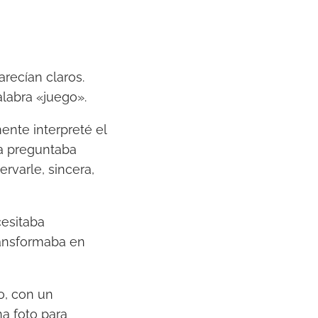
r
i
b
recían claros.
a
labra «juego».
/
a
nte interpreté el
b
ña preguntaba
a
rvarle, sincera,
j
o
p
cesitaba
a
transformaba en
r
a
go, con un
a
na foto para
u