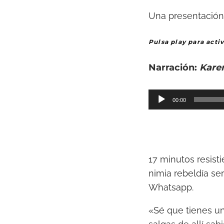
Una presentación 
Pulsa play para activ
Narración:
Kare
R
00:00
e
p
r
o
17 minutos resist
d
nimia rebeldía se
u
Whatsapp.
c
t
«Sé que tienes un
o