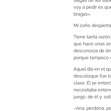
salgas de allí sa
r
voy a pedir es que
d
bragas».
e
Mi coño despierta
a
u
Tiene tanta razón
d
que hace unas sem
i
desconocía de lím
o
porque tampoco sa
Aquel día en el q
descoloque fue ta
clase. Él se ente
necesitaba enten
juego, de él y, so
–Ana, perdona, p