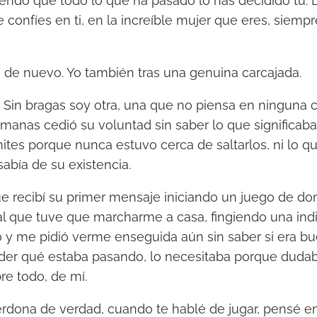
biendo que todo lo que ha pasado lo has decidido tú. 
 confíes en ti, en la increíble mujer que eres, siemp
 de nuevo. Yo también tras una genuina carcajada.
. Sin bragas soy otra, una que no piensa en ninguna
anas cedió su voluntad sin saber lo que significaba
ites porque nunca estuvo cerca de saltarlos, ni lo q
bía de su existencia.
ue recibí su primer mensaje iniciando un juego de do
l que tuve que marcharme a casa, fingiendo una indi
ró y me pidió verme enseguida aún sin saber si era bu
der qué estaba pasando, lo necesitaba porque dudab
bre todo, de mí.
erdona de verdad, cuando te hablé de jugar, pensé e