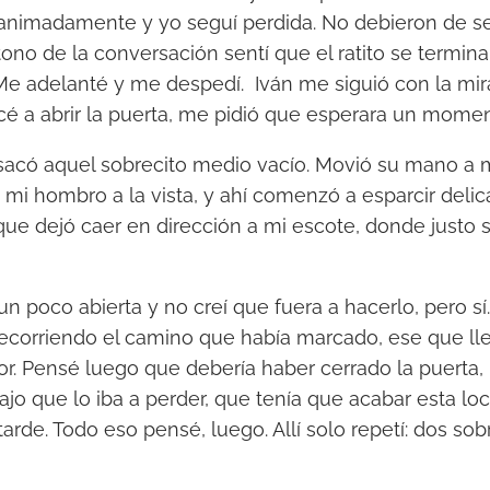
 animadamente y yo seguí perdida. No debieron de s
 tono de la conversación sentí que el ratito se termi
. Me adelanté y me despedí. Iván me siguió con la mi
é a abrir la puerta, me pidió que esperara un momen
sacó aquel sobrecito medio vacío. Movió su mano a mi
 mi hombro a la vista, y ahí comenzó a esparcir del
que dejó caer en dirección a mi escote, donde justo 
un poco abierta y no creí que fuera a hacerlo, pero s
recorriendo el camino que había marcado, ese que lle
or. Pensé luego que debería haber cerrado la puerta, 
ajo que lo iba a perder, que tenía que acabar esta lo
rde. Todo eso pensé, luego. Allí solo repetí: dos sob