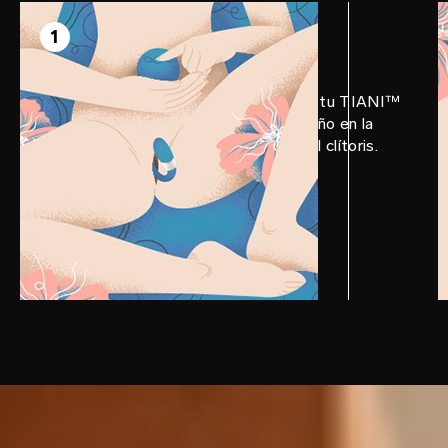
PASO 1
Prepárate
1
Aplica LELO Personal Moisturizer a tu TIANI™
DUO. Luego, inserta el brazo pequeño en la
vagina y coloca el grande encima del clítoris.