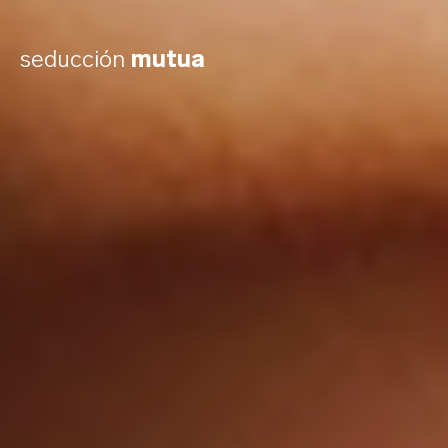
La tecnología SenseMotion™ te
seducción
mutua
permite usar el mando a distancia
sensible al movimiento para aumentar
el placer con un simple movimiento de
muñeca.