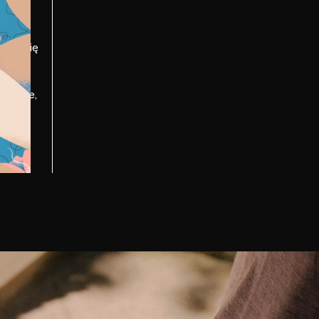
ć
wisz się
żesz
 i
leźć te,
ze.