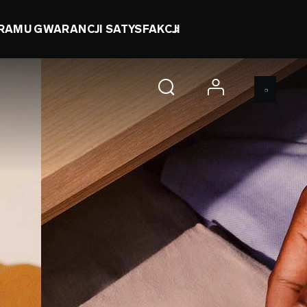
0 d 17 h 55 m 17 s
KUP TERAZ
account