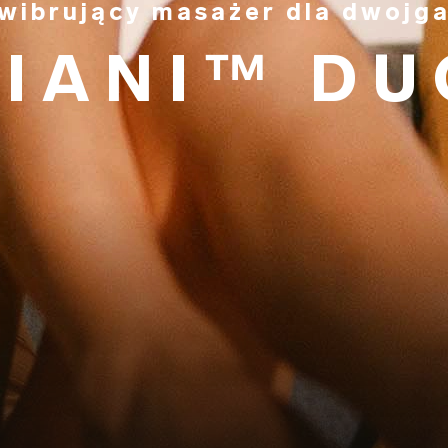
wibrujący masażer dla dwojg
TIANI™ DU