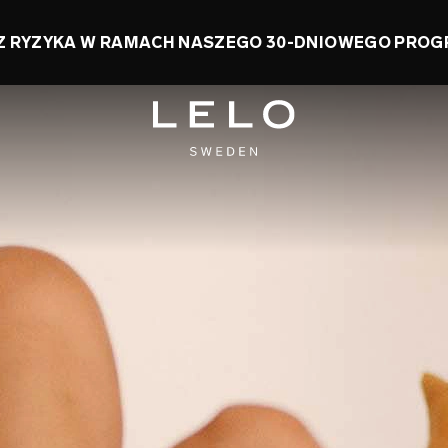
ZĘDŹ DO 50% + ODBIERZ DARMOWĄ ZABAWKĘ