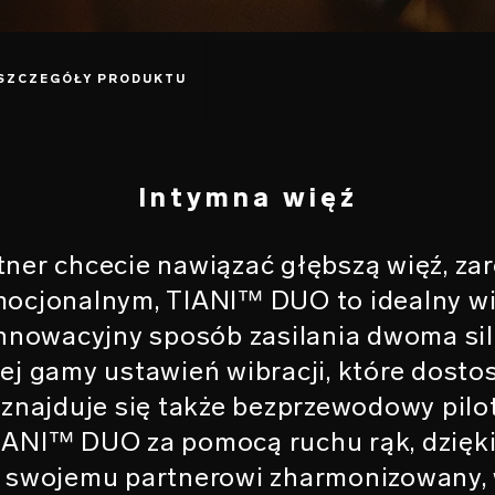
SZCZEGÓŁY PRODUKTU
Intymna więź
artner chcecie nawiązać głębszą więź, z
emocjonalnym, TIANI™ DUO to idealny w
Innowacyjny sposób zasilania dwoma si
ej gamy ustawień wibracji, które dosto
e znajduje się także bezprzewodowy pilo
IANI™ DUO za pomocą ruchu rąk, dzięk
i swojemu partnerowi zharmonizowany,