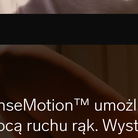
nseMotion™ umożli
cą ruchu rąk. Wyst