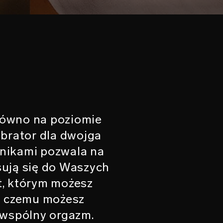
arówno na poziomie
ibrator dla dwojga
lnikami pozwala na
sują się do Waszych
t, którym możesz
i czemu możesz
 wspólny orgazm.