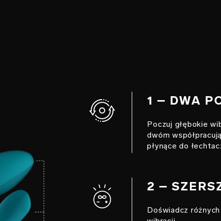
1 – DWA P
Poczuj głębokie wib
dwóm współpracując
płynące do łechtacz
2 – SZER
Doświadcz różnych 
wibracji.