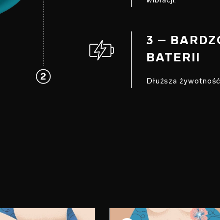
3 – BARDZ
BATERII
Dłuższa żywotność 
 2
KROK 3