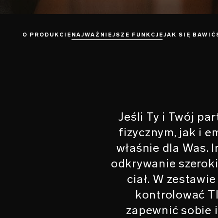
O PRODUKCIE
NAJWAŻNIEJSZE FUNKCJE
JAK SIĘ BAWIĆ
Jeśli Ty i Twój p
fizycznym, jak i 
właśnie dla Was. 
odkrywanie szeroki
ciał. W zestawi
kontrolować T
zapewnić sobie 