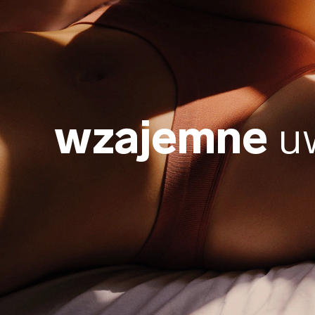
wzajemne
u