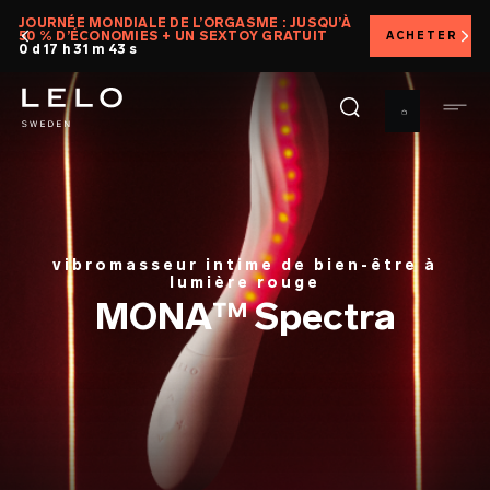
Aller
JOURNÉE MONDIALE DE L’ORGASME : JUSQU’À
50 % D’ÉCONOMIES + UN SEXTOY GRATUIT
ACHETER
au
0 d 17 h 31 m 41 s
contenu
principal
vibromasseur intime de bien-être à
lumière rouge
MONA™ Spectra