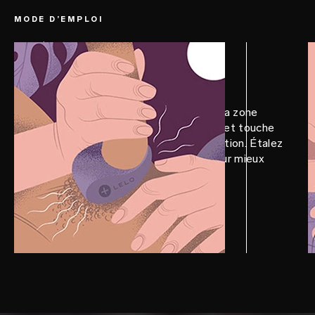
MODE D’EMPLOI
ÉTAPE 1
Préliminaires
Positionnez TOR™ 3 de sorte que la zone
vibrante plus large soit vers le haut et touche
votre partenaire pendant la pénétration. Étalez
un peu de lubrifiant intime LELO pour mieux
glisser.