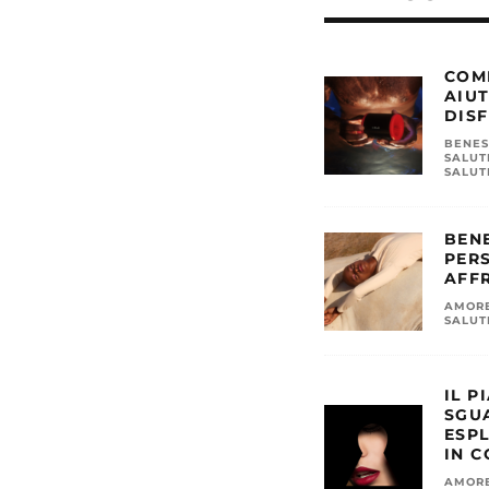
COM
AIUT
DISF
BENES
SALUT
SALUT
BEN
PER
AFF
AMOR
SALUT
IL P
SGU
ESP
IN C
AMOR