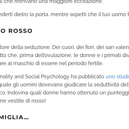
i che riferivano una maggiore eccitazione.
derti dietro la porta, mentre aspetti che il tuo uomo t
DO ROSSO
ore della seduzione. Dei cuori, dei fiori, dei san valenti
tto che, prima dell’ovulazione, le donne e i primati di
e al maschio di essere nel periodo fertile.
sonality and Social Psychology ha pubblicato
uno studi
uale gli uomini dovevano giudicare la seduttività de
sico. Indovina quali donne hanno ottenuto un punteggi
ne vestite di rosso!
OMIGLIA…