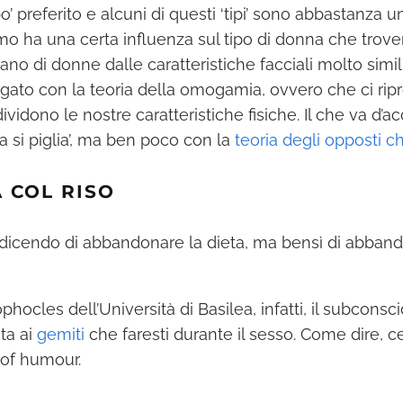
o’ preferito e alcuni di questi ‘tipi’ sono abbastanza u
mo ha una certa influenza sul tipo di donna che trover
no di donne dalle caratteristiche facciali molto simili
gato con la teoria della omogamia, ovvero che ci ri
idono le nostre caratteristiche fisiche. Il che va d’ac
ia si piglia’, ma ben poco con la
teoria degli opposti c
 COL RISO
 dicendo di abbandonare la dieta, ma bensì di abband
ocles dell’Università di Basilea, infatti, il subconsc
ata ai
gemiti
che faresti durante il sesso. Come dire, c
 of humour.