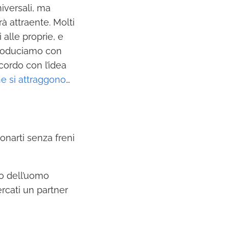
niversali, ma
à attraente. Molti
 alle proprie, e
produciamo con
cordo con l’idea
he si attraggono
…
onarti senza freni
io dell’uomo
ercati un partner