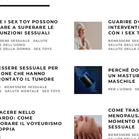
E I SEX TOY POSSONO
GUARIRE D
ARE A SUPERARE LE
INTERVENT
UNZIONI SESSUALI
CON I SEX 
SERE SESSUALE
SALUTE
BENESSERE SE
E DELL'UOMO
SALUTE DELL'
E DELLA DONNA
SEX TOYS
SALUTE DELLA
ESSERE SESSUALE PER
PERCHÉ DO
SONE CHE HANNO
UN MASTU
RONTATO IL TUMORE
MASCHILE
E
BENESSERE SESSUALE
PER L'UOMO
S
E
SALUTE MENTALE
SEX TOYS
COME TRA
IACERE NELLO
MENOPAUSA
ARDO: COME
MOMENTO D
LORARE IL VOYEURISMO
SESSUALE
OPPIA
BENESSERE SE
E
SALUTE DELLA