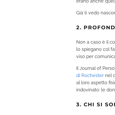
erano anche quell
Già ti vedo nascon
2. PROFON
Non a caso è il col
lo spiegano col fa
viso per comunicar
Il Journal of Per
di Rochester
nel q
al loro aspetto fi
indovinato: le don
3. CHI SI S