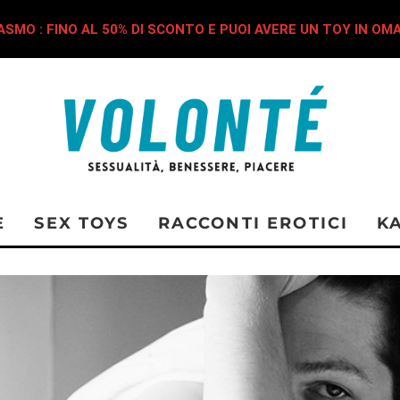
SMO : FINO AL 50% DI SCONTO E PUOI AVERE UN TOY IN OM
E
SEX TOYS
RACCONTI EROTICI
K