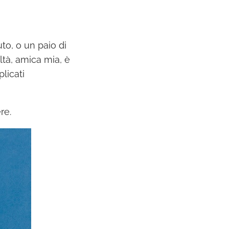
to, o un paio di
ltà, amica mia, è
licati
re.