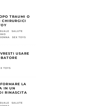
OPO TRAUMI O
I CHIRURGICI
TOY
SSUALE
SALUTE
UOMO
 DONNA
SEX TOYS
VRESTI USARE
RBATORE
EX TOYS
SFORMARE LA
 IN UN
I RINASCITA
SSUALE
SALUTE
 DONNA