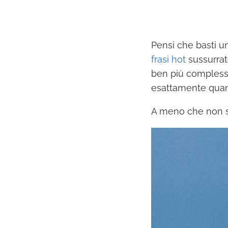
Pensi che basti un
frasi hot
sussurrate
ben più complessa
esattamente quan
A meno che non si