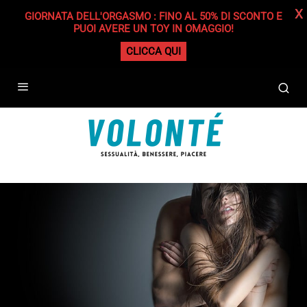
X
GIORNATA DELL'ORGASMO : FINO AL 50% DI SCONTO E
PUOI AVERE UN TOY IN OMAGGIO!
CLICCA QUI