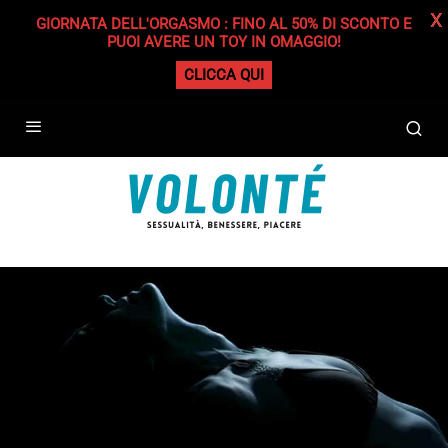
X
GIORNATA DELL'ORGASMO : FINO AL 50% DI SCONTO E
PUOI AVERE UN TOY IN OMAGGIO!
CLICCA QUI