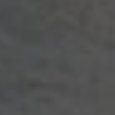
stimolazione impareggiabile con
assoluta precisione sul clitoride e su
qualsiasi zona erogena esterna.