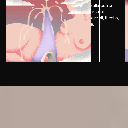
Applica LELO Personal Moisturizer sulla punta
del tuo LELO DOT™ e sulle zone che vuoi
stimolare. Provalo sul clitoride, i capezzoli, il collo,
e in tutti i punti che ti fanno eccitare.