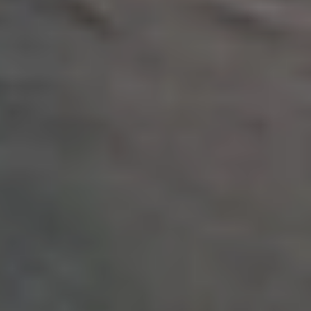
La tecnologia Infinite Loop™, ispirata
al simbolo dell'infinito, combina un
movimento ellittico unico e una punta
morbida e pieghevole per offrire una