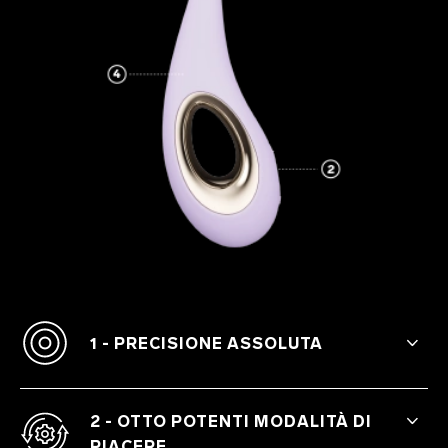
1 - PRECISIONE ASSOLUTA
La forma appuntita ti permette di
stimolare con precisione qualsiasi zona
2 - OTTO POTENTI MODALITÀ DI
erogena grazie alla punta morbida e
PIACERE