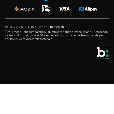
FAQ generali
le love box di LELO
audio erotica
termini di utilizzo
FAQ sugli acquisti
sex toy di lusso
our sexual health experts
programma di affiliazione
FAQ sui prodotti
lubrificanti
i rivenditori
© 2003-2026 LELO iAB. Tutti i diritti riservati.
environmental labels
accessori sessuali
Tutti i modelli che compaiono su questo sito hanno almeno 18 anni. Accedendo
a questo sito giuri di avere l'età legale nella tua zona per vedere materiale per
rimaniamo in contatto
adulti e di voler vedere tale materiale.
preservativi
store locator
selezioni queer
sconto studenti
LELO Originals