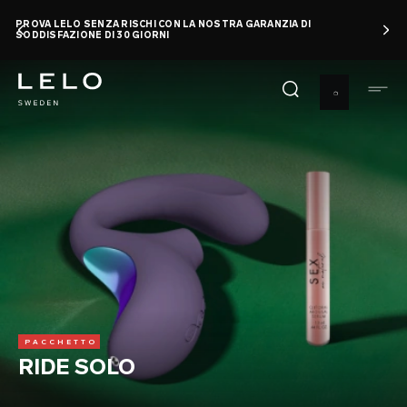
Salta
PROVA LELO SENZA RISCHI CON LA NOSTRA GARANZIA DI
al
SODDISFAZIONE DI 30 GIORNI
contenuto
principale
PACCHETTO
RIDE SOLO