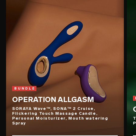
BUNDLE
OPERATION ALLGASM
SORAYA Wave™, SONA™ 2 Cruise,
Flickering Touch Massage Candle,
Personal Moisturizer, Mouth watering
T
Spray
P