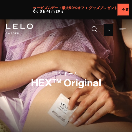
メ
オーガズムデー：最大50％オフ + グッズプレゼント
今買う
イ
0 d 3 h 41 m 28 s
ン
コ
ン
テ
ン
ツ
に
移
コンドーム
動
HEX™ Original