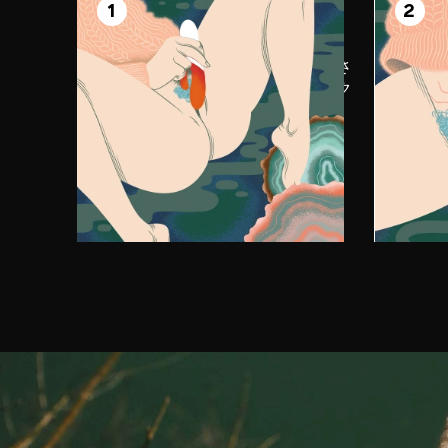
準備
1
2
体
LELOを体に塗り、INA™ 3を逆さ
大き
に持って、小さい方のアームをク
Gス
リトリスに当てて体を慣らしま
くり
す。
さい
激し
まし