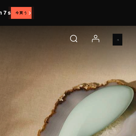
m 5 s
今買う
account