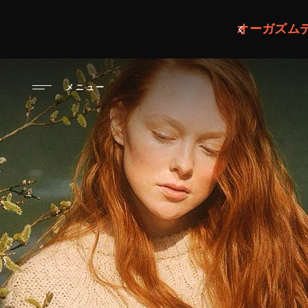
メ
イ
オーガズムデ
ン
コ
ン
メニュー
テ
ン
ツ
に
移
動