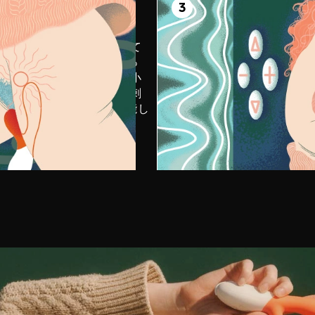
感
3
浸る
い方のアームは下向きにして
振動のさまざまなパター
ポットに強く当てるか、ゆっ
を試し、ダブルクライマ
と挿入しましょう。同時に小
体験しましょう。
方のアームでクリトリスを刺
て、2つの快感を同時に堪能し
ょう。