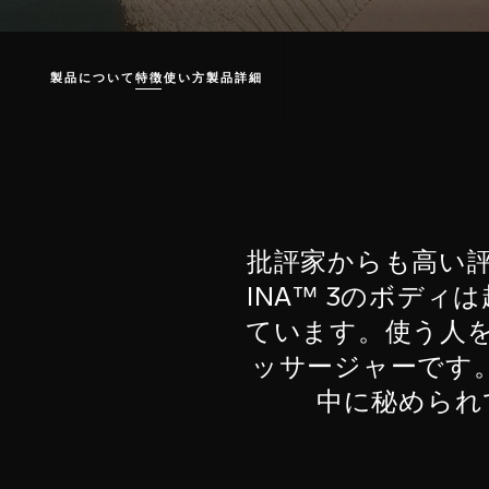
製品について
特徴
使い方
製品詳細
批評家からも高い
INA™ 3のボデ
ています。使う人
ッサージャーです
中に秘められ