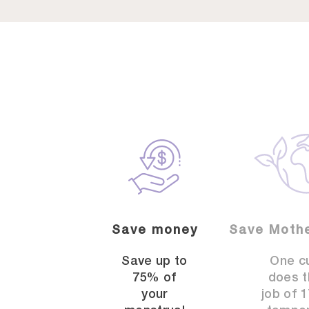
Save money
Save Mothe
Save up to
One c
75% of
does t
your
job of 