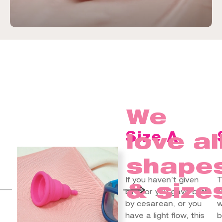
We
love al
Size A
shape
If you haven’t given
T
& size
birth or you gave birth
r
by cesarean, or you
w
have a light flow, this
b