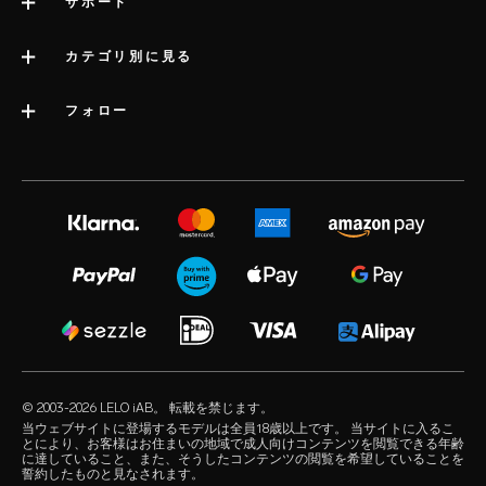
LELOについて
サポート
サイト管理者の法的情報
サポートへのお問い合わせ
カテゴリ別に見る
会社情報
配送
カテゴリー
フォロー
業界賞
LELOの保証
ベストセラーアダルトグッズ
プレスインフォメーション
volonté blog
延長保証
女性用アダルトグッズ
採用情報
instagram
satisfaction guarantee
男性用アダルトグッズ
プライバシーポリシー
twitter
regulatory compliance
カップル向けアダルトグッズ
cookieポリシー
facebook
よくある質問（一般）
アダルトグッズキット
利用規約
audio erotica
よくある質問（配送）
高級大人のおもちゃ
アフィリエート
our sexual health experts
よくある質問（製品）
ウォーターベースローション
小売業者様
© 2003-2026 LELO iAB。 転載を禁じます。
environmental labels
アダルトアクセサリー
当ウェブサイトに登場するモデルは全員18歳以上です。 当サイトに入るこ
とにより、お客様はお住まいの地域で成人向けコンテンツを閲覧できる年齢
投稿する
に達していること、また、そうしたコンテンツの閲覧を希望していることを
コンドーム
誓約したものと見なされます。