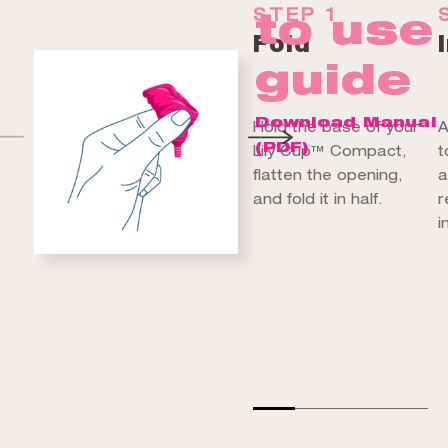
to use
STEP 1
Fold
guide
Download Manual
Hold the base of your
A
(PDF)
Lily Cup™ Compact,
t
flatten the opening,
a
and fold it in half.
r
i