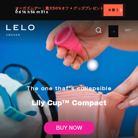
メ
オーガズムデー：最大50％オフ + グッズプレゼント
今買う
イ
0 d 16 h 56 m 30 s
ン
コ
ン
テ
ン
ツ
に
移
動
The one that's collapsible
Lily Cup™ Compact
BUY NOW