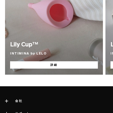
Lily Cup™
INTIMINA by LELO
I
詳細
会社