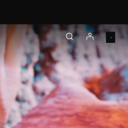
 45 s
今買う
account