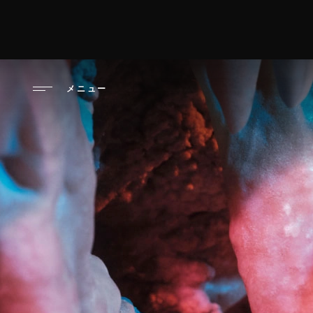
メ
イ
オーガズムデ
ン
コ
ン
メニュー
テ
ン
ツ
に
移
動