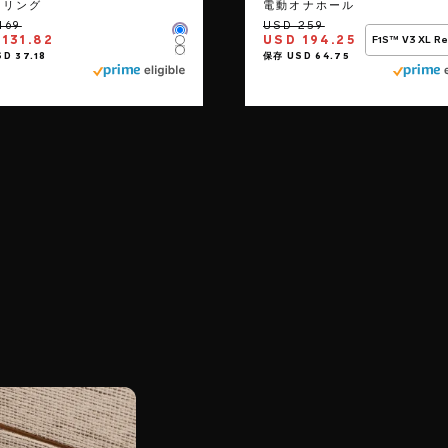
クリング
電動オナホール
Color
131.82
USD 194.25
F1S™ V3 XL R
Color
Color