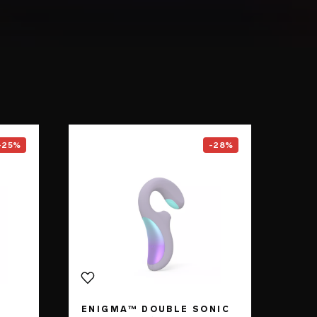
F1S™ V3
page
Go to the
ENIGMA™ Double So
-25%
-28%
ENIGMA™ DOUBLE SONIC