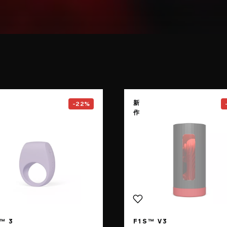
e
Go to the
TOR™ 3
page
Go to the
新
-22%
作
™ 3
F1S™ V3