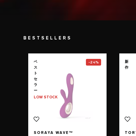
BESTSELLERS
Go to the
SORAYA Wave™
pag
ベ
新
-24%
ス
作
ト
セ
ラ
ー
LOW STOCK
SORAYA WAVE™
TOR