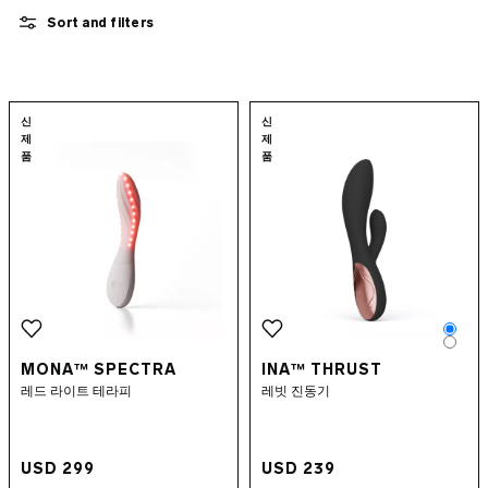
신규 섹스 토이
Sort and filters
묶음 상품
앱 제어 섹스토이
보충제
수용성 러브젤
Go to the
MONA™ Spectra
page
Go to the
INA™ 
신
신
섹스 액세서리
제
제
INTIMINA BY LELO
품
품
럭셔리 섹스 토이
LELO MAKEUP™
콘돔
퀴어 픽
Colo
Colo
MONA™ SPECTRA
INA™ THRUST
레드 라이트 테라피
레빗 진동기
USD 299
USD 239