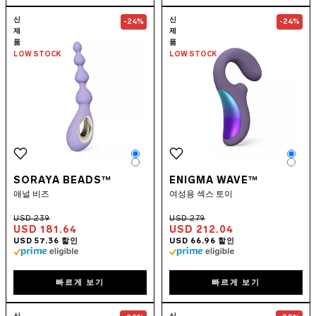
Go to the
SORAYA Beads™
page
Go to the
ENIG
신
신
-24%
-24%
제
제
품
품
LOW STOCK
LOW STOCK
Color
Colo
Color
Colo
SORAYA BEADS™
ENIGMA WAVE™
애널 비즈
여성용 섹스 토이
USD 181.64
USD 212.04
빠르게 보기
빠르게 보기
Go to the
TOR™ 3
page
Go to the
LOKI