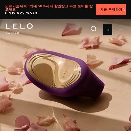
주
오르가즘 데이: 최대 50%까지 할인받고 무료 토이를 받
으세요
지금 구매하기
요
0 d 19 h 29 m 52 s
콘
텐
츠
로
건
너
뛰
기