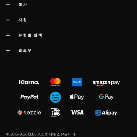
회사
LELO 소개
지원
impressum
고객 지원
유형별 탐색
회사 정보
배송
카테고리
팔로우
우수 기업 상
LELO 보증
베스트셀러 섹스 토이
미디어정보
volonté blog
보증 연장
여성용 섹스 토이
LELO 채용
instagram
satisfaction guarantee
남성용 섹스 토이
개인정보 보호 정책
twitter
regulatory compliance
커플용 섹스 토이
쿠키 정책
facebook
일반 FAQ
묶음 상품
사용 약관
audio erotica
쇼핑 FAQ
럭셔리 섹스 토이
제휴 프로그램
our sexual health experts
제품 FAQ
수용성 러브젤
리테일러
© 2003-2026 LELO iAB. 회사에 소유됩니다.
environmental labels