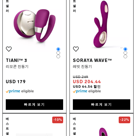
트
트
셀
셀
러
러
Color
Colo
Color
Colo
Color
Colo
TIANI™ 3
SORAYA WAVE™
리모콘 진동기
레빗 진동기
USD 179
USD 204.44
빠르게 보기
빠르게 보기
Go to the
HEX™ Original
page
Go to the
SORA
베
베
-10%
-22%
스
스
트
트
셀
셀