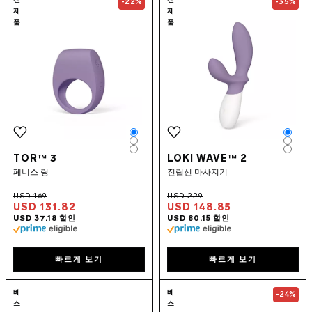
신
신
-22%
-35%
제
제
품
품
Color
Colo
Color
Colo
Color
Colo
TOR™ 3
LOKI WAVE™ 2
페니스 링
전립선 마사지기
USD 131.82
USD 148.85
빠르게 보기
빠르게 보기
Go to the
TIANI™ 3
page
Go to the
SORA
베
베
-24%
스
스