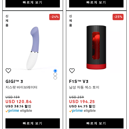
빠르게 보기
빠르게 보기
Go to the
GIGI™ 3
page
Go to the
F1S™
신
신
-24%
-25%
제
제
품
품
Color
Color
Color
GIGI™ 3
F1S™ V3
지스팟 바이브레이터
남성 자동 섹스 토이
USD 120.84
USD 194.25
빠르게 보기
빠르게 보기