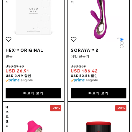
러
러
Colo
Colo
Colo
HEX™ ORIGINAL
SORAYA™ 2
콘돔
레빗 진동기
USD 26.91
USD 186.42
빠르게 보기
빠르게 보기
Go to the
SONA™ 2 Cruise
page
Go to the
F2S
베
-20%
-28%
스
트
셀
러