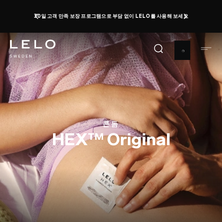
주
오르가즘 데이: 최대 50%까지 할인받고 무료 토이를 받
으세요
지금 구매하기
요
0 d 9 h 21 m 1 s
콘
텐
츠
로
건
너
뛰
기
콘돔
HEX™ Original