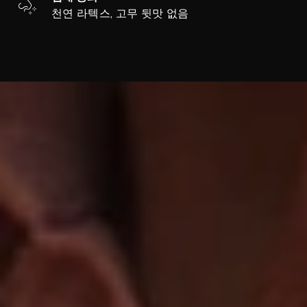
천연 라텍스, 고무 뒷맛 없음