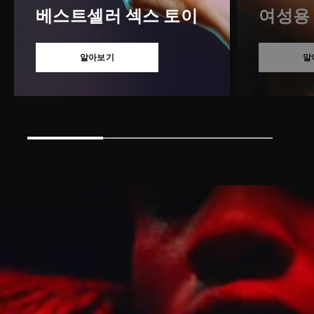
베스트셀러 섹스 토이
여성용
알아보기
알