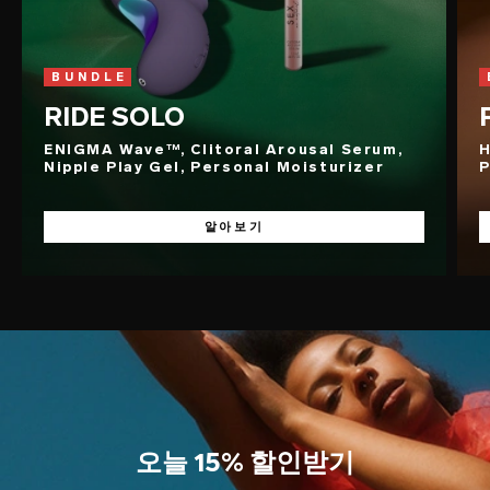
BUNDLE
RIDE SOLO
ENIGMA Wave™, Clitoral Arousal Serum,
H
Nipple Play Gel, Personal Moisturizer
P
알아보기
오늘 15% 할인받기