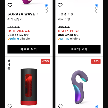
Color
Color
Color
Color
Color
Color
SORAYA WAVE™
TOR™ 3
레빗 진동기
페니스 링
USD 204.44
USD 131.82
빠르게 보기
빠르게 보기
Go to the
F1S™ V3
page
Go to the
ENIGM
신
-25%
-28%
제
품