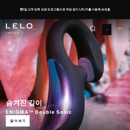
주
오르가즘 데이: 최대 50%까지 할인받고 무료 토이를 받
으세요
지금 구매하기
요
0 d 19 h 33 m 59 s
콘
텐
츠
로
건
너
뛰
기
숨겨진 깊이
ENIGMA™ Double Sonic
알아보기