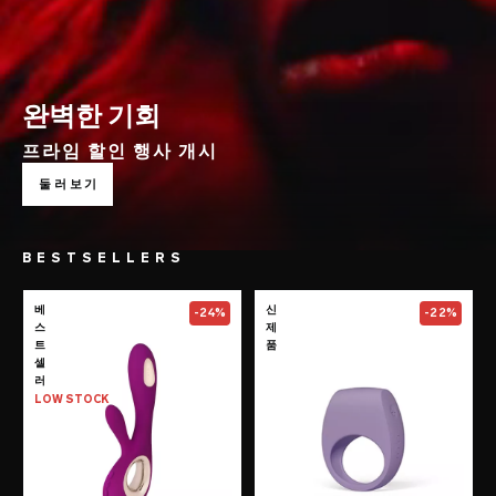
완벽한 기회
프라임 할인 행사 개시
둘러보기
BESTSELLERS
Go to the
SORAYA Wave™
page
Go to the
TOR™
베
신
-24%
-22%
스
제
트
품
셀
러
LOW STOCK