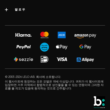
회사 정보
배송
카테고리
팔로우
우수 기업 상
LELO 보증
베스트셀러 섹스 토이
미디어정보
volonté blog
보증 연장
여성용 섹스 토이
LELO 채용
instagram
satisfaction guarantee
남성용 섹스 토이
개인정보 보호 정책
twitter
regulatory compliance
커플용 섹스 토이
쿠키 정책
facebook
일반 FAQ
묶음 상품
사용 약관
audio erotica
쇼핑 FAQ
럭셔리 섹스 토이
제휴 프로그램
our sexual health experts
제품 FAQ
수용성 러브젤
리테일러
© 2003-2026 LELO iAB. 회사에 소유됩니다.
environmental labels
섹스 액세서리
이 웹사이트에 등장하는 모든 모델은 18세 이상입니다. 귀하가 이 웹사이트에
입장하면 거주 지역에서 합법적으로 성인물을 볼 수 있는 연령이며 그러한 자
연락하기
료를 볼 의도가 있음에 동의하는 것으로 간주됩니다.
콘돔
스토어 찾기
퀴어 픽
학생 할인