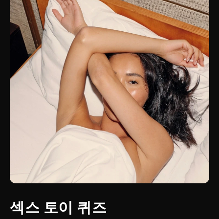
섹스 토이 퀴즈