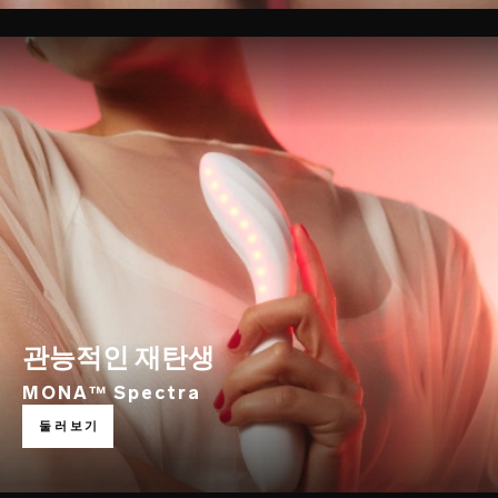
관능적인 재탄생
MONA™ Spectra
깊은 탐험가
둘러보기
LELO SURFER™ 2