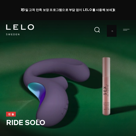
주
30일 고객 만족 보장 프로그램으로 부담 없이 LELO를 사용해 보세요
요
콘
텐
츠
로
건
너
뛰
기
번들
RIDE SOLO