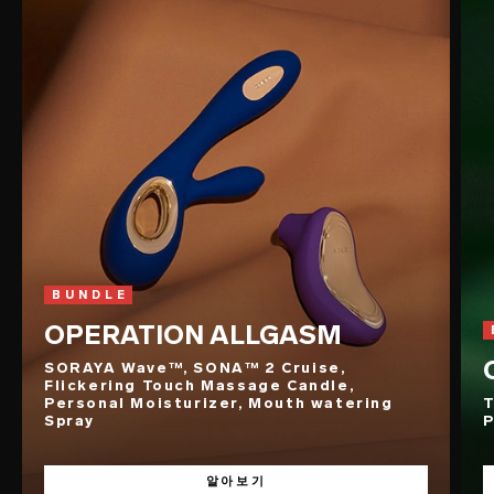
BUNDLE
OPERATION ALLGASM
SORAYA Wave™, SONA™ 2 Cruise,
Flickering Touch Massage Candle,
Personal Moisturizer, Mouth watering
T
Spray
P
알아보기