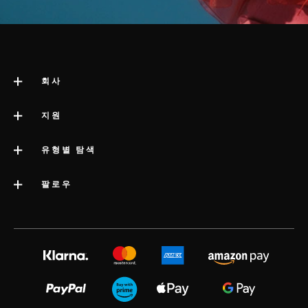
회사
LELO 소개
지원
impressum
고객 지원
유형별 탐색
회사 정보
배송
카테고리
팔로우
우수 기업 상
LELO 보증
베스트셀러 섹스 토이
미디어정보
volonté blog
보증 연장
여성용 섹스 토이
LELO 채용
instagram
satisfaction guarantee
남성용 섹스 토이
개인정보 보호 정책
twitter
regulatory compliance
커플용 섹스 토이
쿠키 정책
facebook
일반 FAQ
묶음 상품