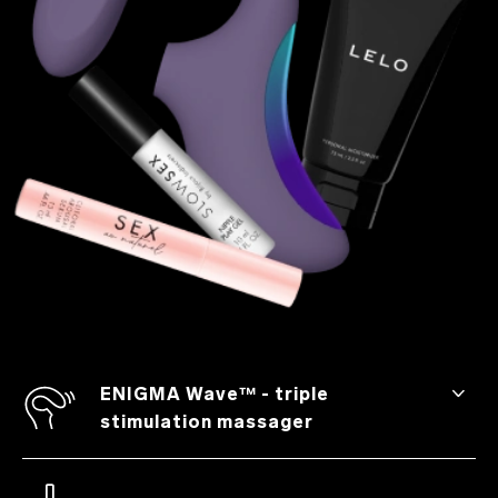
ENIGMA Wave™ - triple
stimulation massager
With eight pleasure settings, three
powerful motors, and an updated design,