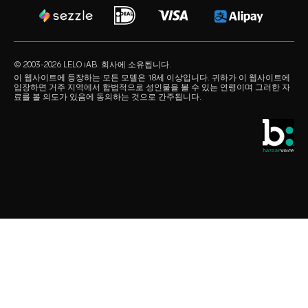
사용 약관
audio erotica
쇼핑 FAQ
럭셔리 섹스 토이
제휴 프로그램
our sexual health experts
제품 FAQ
수용성 러브젤
리테일러
© 2003-2026 LELO iAB. 회사에 소유됩니다.
environmental labels
섹스 액세서리
이 웹사이트에 등장하는 모든 모델은 18세 이상입니다. 귀하가 이 웹사이트에
입장하면 거주 지역에서 합법적으로 성인물을 볼 수 있는 연령이며 그러한 자
연락하기
료를 볼 의도가 있음에 동의하는 것으로 간주됩니다.
콘돔
스토어 찾기
퀴어 픽
학생 할인
LELO Originals