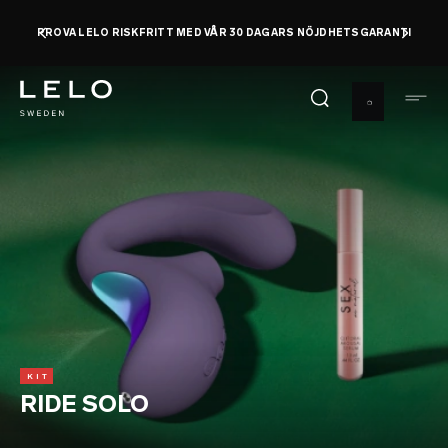
Hoppa
PROVA LELO RISKFRITT MED VÅR 30 DAGARS NÖJDHETSGARANTI
till
huvudinnehåll
KIT
RIDE SOLO