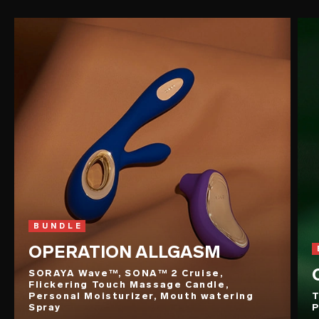
BUNDLE
OPERATION ALLGASM
SORAYA Wave™, SONA™ 2 Cruise,
Flickering Touch Massage Candle,
Personal Moisturizer, Mouth watering
T
Spray
P