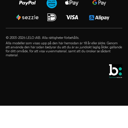
sexleksaker för par
facebook
cookie-policy
FAQ - allmänt
sexleksaker kit
audio erotica
användningsvillkor
FAQ - shopping
lyxiga sexleksaker
our sexual health experts
affiliate-program
FAQ - produkt
lubricants
återförsäljare
© 2003-2026 LELO iAB. Alla rättigheter förbehålls.
environmental labels
sextillbehör
Alla modeller som visas upp på den här hemsidan är 18 år eller äldre. Genom
att använda den här sidan bedyrar du att du är av juridiskt laglig ålder, gällande
hör av er
för ditt område, för att visa vuxenmaterial, samt att du önskar se sådant
kondomer
material.
LELO butikssökare
queer picks
studentrabatt
LELO Originals