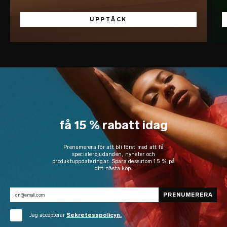
UPPTÄCK
få 15 % rabatt idag
Prenumerera för att bli först med att få
specialerbjudanden, nyheter och
produktuppdateringar. Spara dessutom 15 % på
ditt nästa köp.
Jag accepterar
Sekretesspolicyn.