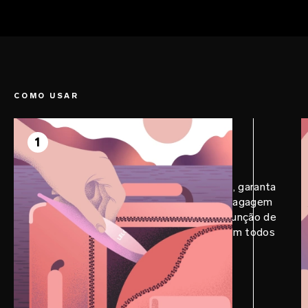
pulsações prazerosas.
Silicone premium ultrassuave e morno ao
toque possibilita um prazer
profundamente gratificante e higiênico.
COMO USAR
PASSO 1
Prepare
1
Antes da sua próxima grande aventura, garanta
um LELO DOT™ Travel para levar na bagagem
de mão ou em uma pequena bolsa. A função de
trava para viagem garantirá discrição em todos
os momentos.