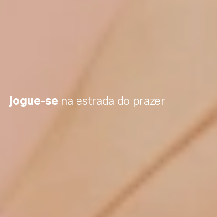
jogue-se
na estrada do prazer
A tecnologia Infinite Loop™, inspirada
pelo símbolo do infinito, apresenta uma
oscilação elíptica que proporciona um
novo tipo de estimulação com ritmo
constante e força surpreendente. Sua
força e intensidade são intuitivas e
variam dependendo da pressão e do