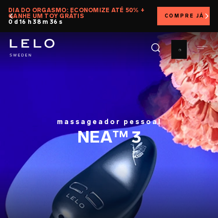
Pular
DIA DO ORGASMO: ECONOMIZE ATÉ 50% +
GANHE UM TOY GRÁTIS
COMPRE JÁ
para
0 d 16 h 38 m 35 s
o
conteúdo
principal
massageador pessoal
NEA™ 3