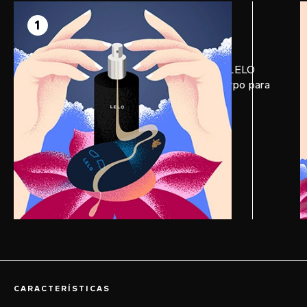
PASSO 1
Prepare
1
Aplique uma quantidade generosa de LELO
Personal Moisturizer no NEA™ 3 e corpo para
uma experiência ainda mais gostosa.
CARACTERÍSTICAS