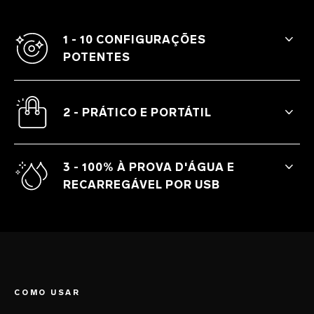
1 - 10 CONFIGURAÇÕES
POTENTES
NEA™ 3 oferece dez padrões diferentes
de vibração, variando a intensidade de um
2 - PRÁTICO E PORTÁTIL
sussurro provocante a pulsações
prazerosas.
Com seu design compacto e discreto, o
NEA™ 3 está sempre ao seu lado, aonde
3 - 100% À PROVA D'ÁGUA E
quer que você vá.
RECARREGÁVEL POR USB
Aproveite orgasmos ilimitados quando e
onde quiser, inclusive na banheira ou
chuveiro.
COMO USAR