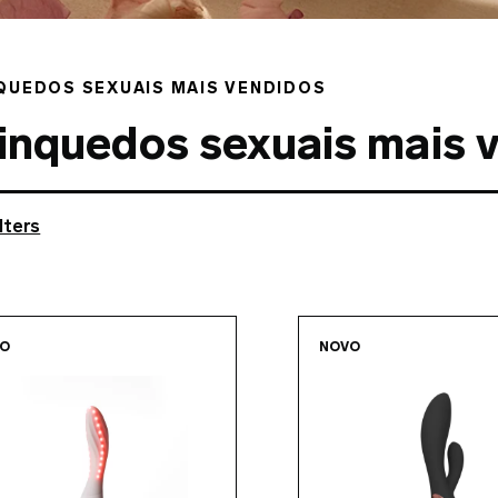
QUEDOS SEXUAIS MAIS VENDIDOS
inquedos sexuais mais 
lters
Go to the
MONA™ Spectra
page
Go to 
VO
NOVO