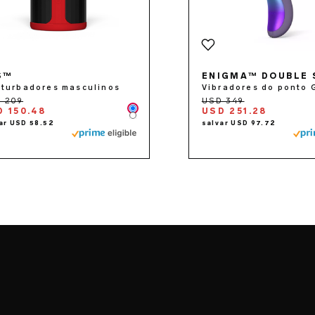
S™
ENIGMA™ DOUBLE 
turbadores masculinos
Vibradores do ponto 
D 150.48
USD 251.28
Color
Color