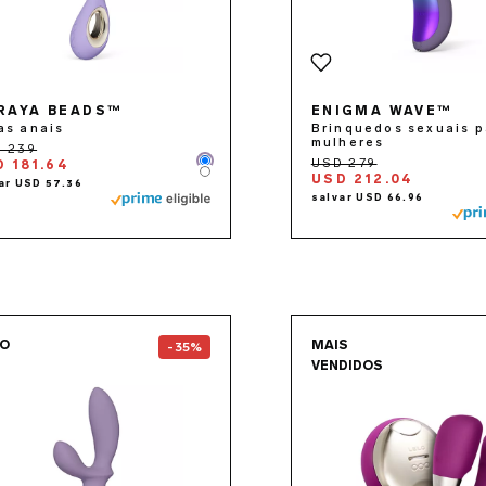
RAYA BEADS™
ENIGMA WAVE™
as anais
Brinquedos sexuais p
mulheres
 181.64
Color
Color
USD 212.04
Go to the
LOKI Wave™ 2
page
Go to 
VO
MAIS
-35%
VENDIDOS