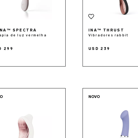
NA™ SPECTRA
INA™ THRUST
apia de luz vermelha
Vibradores rabbit
D 299
USD 239
Go to the
SONA™ 3
page
Go to 
VO
NOVO