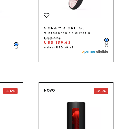
SONA™ 3 CRUISE
Vibradores de clitóris
Color
USD 139.62
Color
Color
Color
Color
the
GIGI™ 3
page
Go to the
F1S™ V3
page
NOVO
-24%
-25%