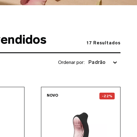
vendidos
17
Resultados
Ordenar por
:
Padrão
the
INA™ Thrust
page
Go to the
SONA™ 3 Crui
NOVO
-22%