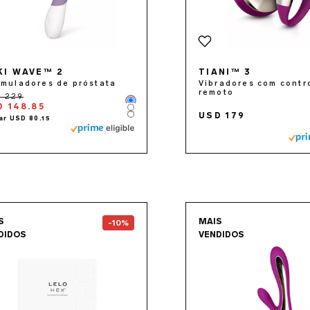
KI WAVE™ 2
TIANI™ 3
imuladores de próstata
Vibradores com contr
remoto
Color
D 148.85
Color
USD 179
Color
Go to the
HEX™ Original
page
Go to 
S
MAIS
-10%
DIDOS
VENDIDOS