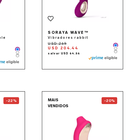
SORAYA WAVE™
ole
Vibradores rabbit
Color
USD 204.44
Color
Color
Color
Color
Color
the
SORAYA™ 2
page
Go to the
SONA™ 2 Crui
MAIS
-22%
-20%
VENDIDOS