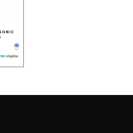
SONIC
G
Color
Color