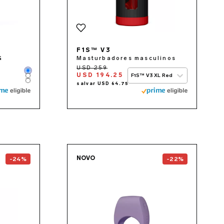
F1S™ V3
G
Masturbadores masculinos
Color
USD 194.25
F1S™ V3 XL Red
Color
Color
the
ENIGMA Wave™
page
Go to the
TOR™ 3
page
NOVO
-24%
-22%