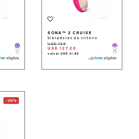
SONA™ 2 CRUISE
Vibradores de clitóris
Color
Color
USD 127.20
Color
Color
Color
Color
the
ENIGMA™ Double Sonic
page
-28%