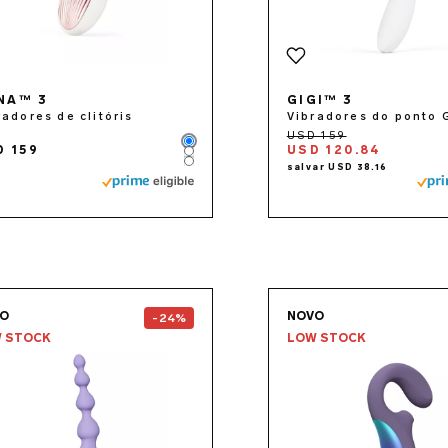
NA™ 3
GIGI™ 3
radores de clitóris
Vibradores do ponto 
Color
D 159
USD 120.84
Color
Color
Go to the
SORAYA Beads™
page
Go to 
VO
NOVO
-24%
 STOCK
LOW STOCK