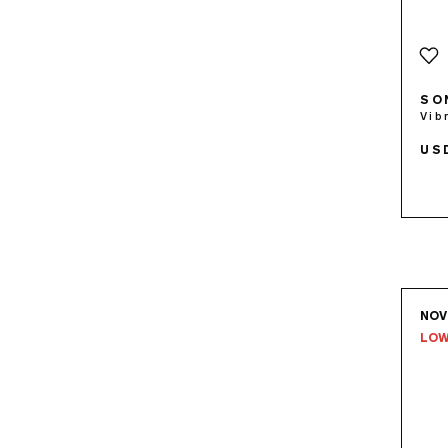
SO
Vib
US
NO
LOW