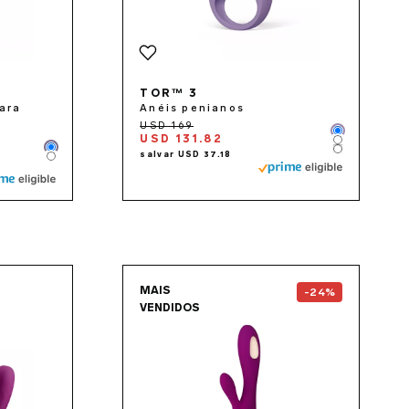
TOR™ 3
ara
Anéis penianos
Color
USD 131.82
Color
Color
Color
Color
the
TIANI™ 3
page
Go to the
SORAYA Wave
MAIS
-24%
VENDIDOS