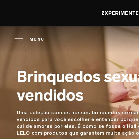
Pular
para
DIA DO ORGASMO: EC
o
conteúdo
principal
MENU
Brinquedos sexu
vendidos
Uma coleção com os nossos brinquedos sexuai
Descrição
vendidos para você escolher e entender porqu
cai de amores por eles. É como se fosse o Hall
LELO com produtos que garantem muita ação o