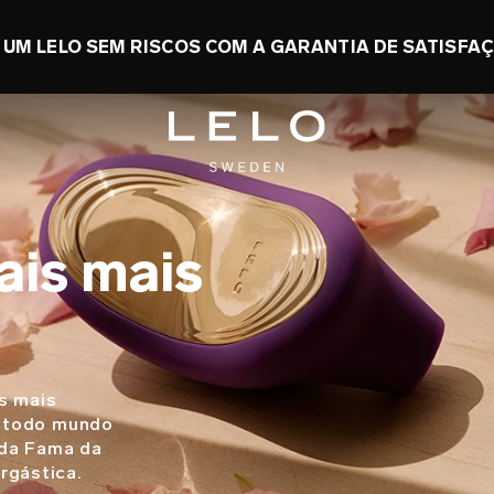
ONOMIZE ATÉ 50% + GANHE UM TOY GRÁTIS
0 d
ais mais
s mais
e todo mundo
 da Fama da
rgástica.