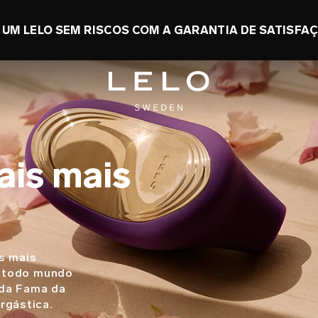
NOMIZE ATÉ 50% + GANHE UM TOY GRÁTIS
1 d 0
ais mais
s mais
e todo mundo
 da Fama da
rgástica.