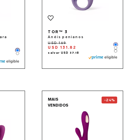
TOR™ 3
ara
Anéis penianos
Color
USD 131.82
Color
Color
Color
Color
the
TIANI™ 3
page
Go to the
SORAYA Wave
MAIS
-24%
VENDIDOS