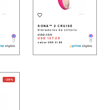
SONA™ 2 CRUISE
Vibradores de clitóris
Color
Color
USD 127.20
Color
Color
Color
Color
the
ENIGMA™ Double Sonic
page
-28%