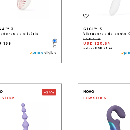
NA™ 3
GIGI™ 3
radores de clitóris
Vibradores do ponto 
Color
D 159
USD 120.84
Color
Color
Go to the
SORAYA Beads™
page
Go to 
VO
NOVO
-24%
 STOCK
LOW STOCK