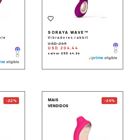
SORAYA WAVE™
ole
Vibradores rabbit
Color
USD 204.44
Color
Color
Color
Color
Color
the
SORAYA™ 2
page
Go to the
SONA™ 2 Crui
MAIS
-22%
-20%
VENDIDOS