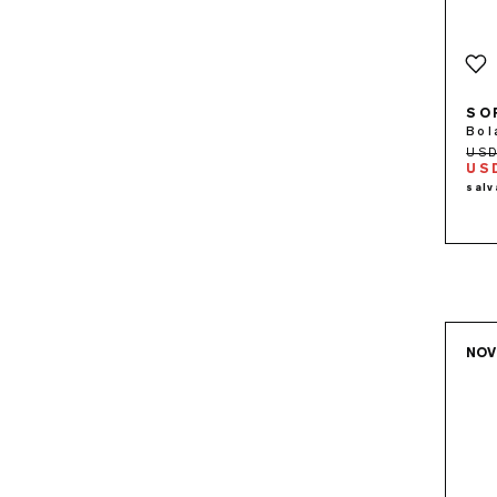
SO
Bol
USD
NO