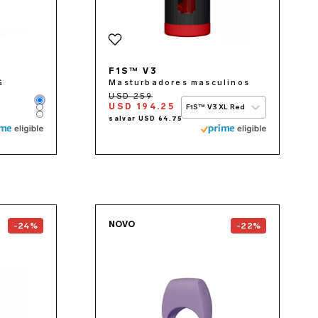
F1S™ V3
G
Masturbadores masculinos
Color
USD 194.25
F1S™ V3 XL Red
Color
Color
the
ENIGMA Wave™
page
Go to the
TOR™ 3
page
NOVO
-24%
-22%