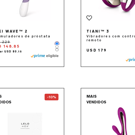
KI WAVE™ 2
TIANI™ 3
imuladores de próstata
Vibradores com contr
remoto
Color
D 148.85
Color
USD 179
Color
Go to the
HEX™ Original
page
Go to 
S
MAIS
-10%
DIDOS
VENDIDOS