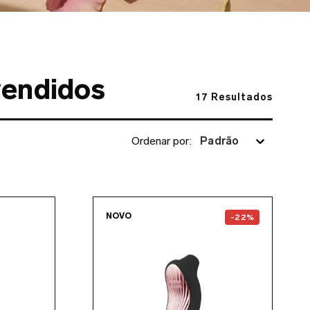
vendidos
17
Resultados
Ordenar por
:
Padrão
the
INA™ Thrust
page
Go to the
SONA™ 3 Crui
NOVO
-22%