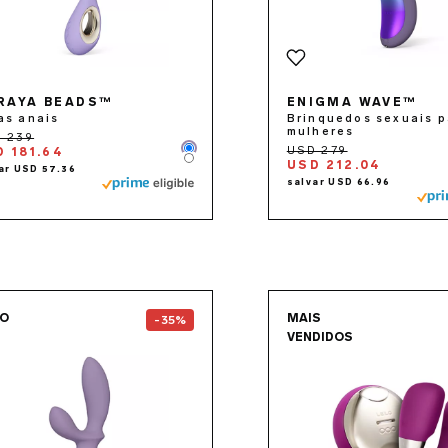
RAYA BEADS™
ENIGMA WAVE™
as anais
Brinquedos sexuais p
mulheres
 181.64
Color
Color
USD 212.04
Go to the
LOKI Wave™ 2
page
Go to 
VO
MAIS
-35%
VENDIDOS