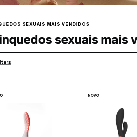
QUEDOS SEXUAIS MAIS VENDIDOS
inquedos sexuais mais 
lters
Go to the
MONA™ Spectra
page
Go to 
VO
NOVO