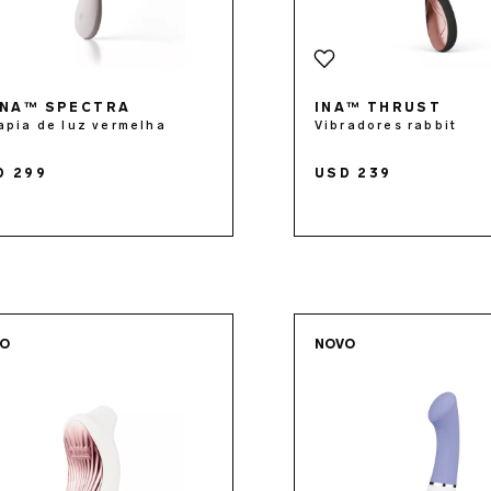
NA™ SPECTRA
INA™ THRUST
apia de luz vermelha
Vibradores rabbit
D 299
USD 239
Go to the
SONA™ 3
page
Go to 
VO
NOVO