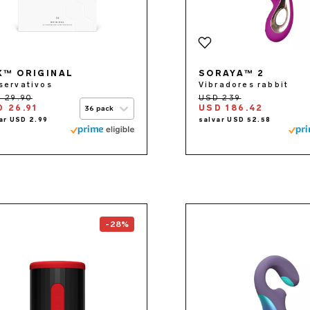
X™ ORIGINAL
SORAYA™ 2
servativos
Vibradores rabbit
 26.91
USD 186.42
36 pack
Go to the
F2S™
page
Go to 
-28%