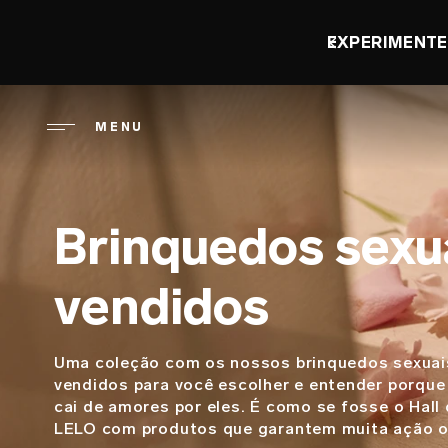
Pular
para
DIA DO ORGASMO: ECO
o
conteúdo
principal
MENU
Brinquedos sexu
vendidos
Uma coleção com os nossos brinquedos sexuai
Descrição
vendidos para você escolher e entender porqu
cai de amores por eles. É como se fosse o Hall
LELO com produtos que garantem muita ação o