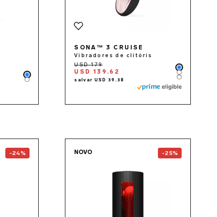
SONA™ 3 CRUISE
Vibradores de clitóris
Color
USD 139.62
Color
Color
Color
Color
the
GIGI™ 3
page
Go to the
F1S™ V3
page
NOVO
-24%
-25%