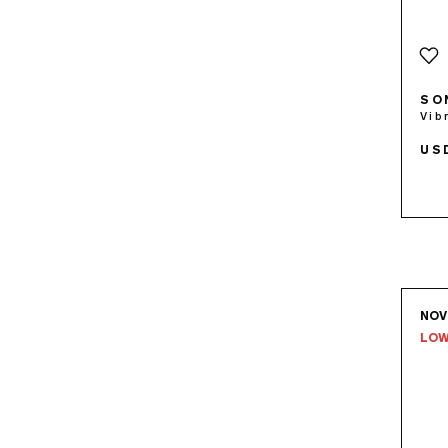
SO
Vib
US
NO
LOW