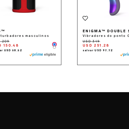
S™
ENIGMA™ DOUBLE 
turbadores masculinos
Vibradores do ponto 
D 150.48
USD 251.28
Color
Color