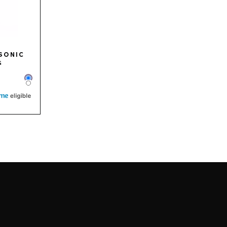
SONIC
G
Color
Color