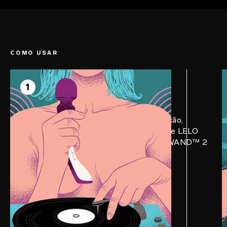
COMO USAR
PASSO 1
Prepare
1
Prepare o ambiente: diminua a iluminação,
coloque uma música relaxante e aplique LELO
Personal Moisturizer no seu SMART WAND™ 2
Large.