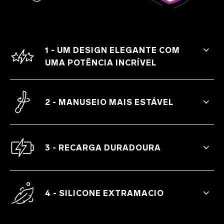
1 - UM DESIGN ELEGANTE COM
UMA POTÊNCIA INCRÍVEL
Potência concentrada e constante para
relaxar profundamente.
2 - MANUSEIO MAIS ESTÁVEL
Controle mais seguro e resistente em
todas as intensidades.
3 - RECARGA DURADOURA
Bateria com maior durabilidade e 10
configurações para curtir horas de prazer.
4 - SILICONE EXTRAMACIO
Silicone premium morno ao toque.