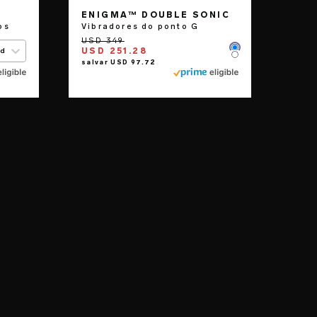
ENIGMA™ DOUBLE SONIC
os
Vibradores do ponto G
USD 251.28
ed
Color
Color