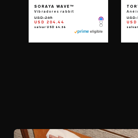
SORAYA WAVE™
TOR
Vibradores rabbit
Anéi
Color
USD 204.44
USD 
Color
Color