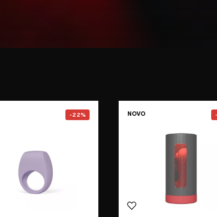
e
Go to the
TOR™ 3
page
Go to the
NOVO
-22%