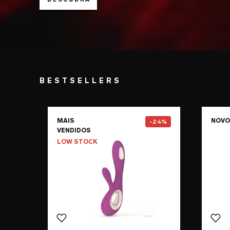
BESTSELLERS
Go to the
SORAYA Wave™
pag
MAIS
NOVO
-24%
VENDIDOS
LOW STOCK