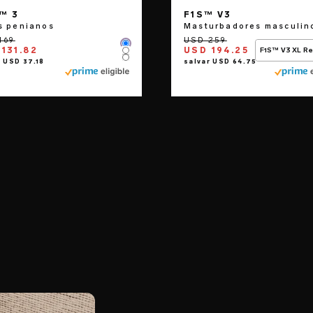
™ 3
F1S™ V3
s penianos
Masturbadores masculin
Color
131.82
USD 194.25
F1S™ V3 XL R
Color
Color