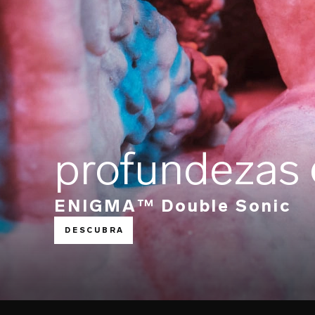
profundezas
ENIGMA™ Double Sonic
DESCUBRA