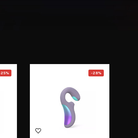
F1S™ V3
page
Go to the
ENIGMA™ Double So
-25%
-28%