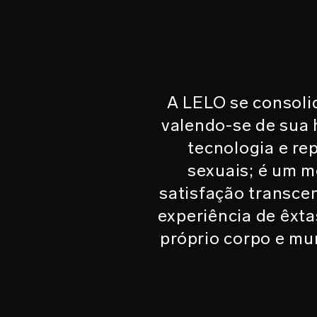
A LELO se consolid
valendo-se de sua 
tecnologia e re
sexuais; é um 
satisfação transce
experiência de êxta
próprio corpo e mu