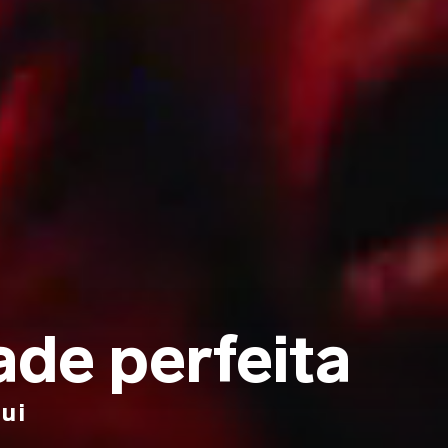
ade perfeita
ui