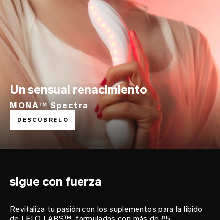
Un sensual renacimiento
MONA™ Spectra
alimenta tu deseo
DESCÚBRELO
LELO LABS™
sigue con fuerza
Revitaliza tu pasión con los suplementos para la libido
de LELO LABS™, formulados con más de 85