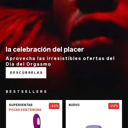
la celebración del placer
Aprovecha las irresistibles ofertas del
Día del Orgasmo
DESCÚBRELAS
BESTSELLERS
Go to the
SORAYA Wave™
page
Go to the
TOR™
SUPERVENTAS
NUEVO
-24%
-22%
POCAS EXISTENCIAS