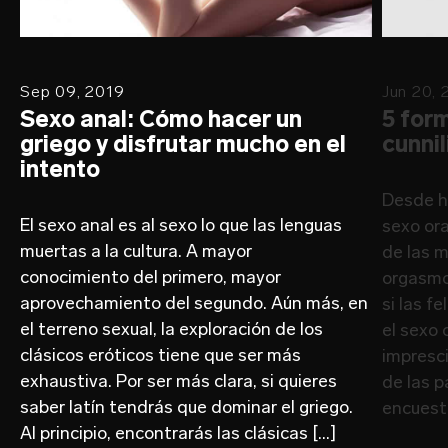
Sep 09, 2019
Jun 20, 
Sexo anal: Cómo hacer un
5 for
griego y disfrutar mucho en el
cunni
intento
Desde h
El sexo anal es al sexo lo que las lenguas
sexo ora
muertas a la cultura. A mayor
de las 
conocimiento del primero, mayor
orgasmos
aprovechamiento del segundo. Aún más, en
si las f
el terreno sexual, la exploración de los
el sexo 
clásicos eróticos tiene que ser más
impresci
exhaustiva. Por ser más clara, si quieres
de las p
saber latín tendrás que dominar el griego.
encuesta
Al principio, encontrarás las clásicas […]