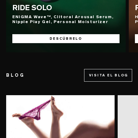
RIDE SOLO
ENIGMA Wave™, Clitoral Arousal Serum,
H
Nipple Play Gel, Personal Moisturizer
P
DESCÚBRELO
BLOG
VISITA EL BLOG