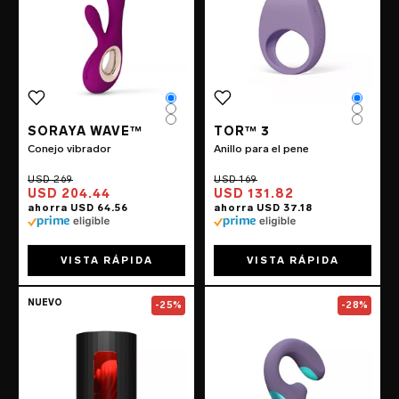
Color
Color
Color
Color
Color
Color
SORAYA WAVE™
TOR™ 3
Conejo vibrador
Anillo para el pene
USD 204.44
USD 131.82
VISTA RÁPIDA
VISTA RÁPIDA
Go to the
F1S™ V3
page
Go to the
ENIGM
NUEVO
-25%
-28%