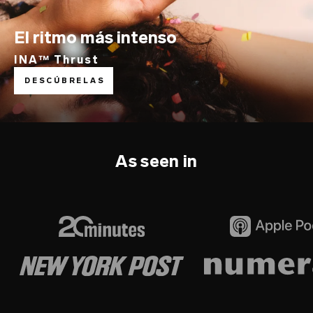
El ritmo más intenso
INA™ Thrust
DESCÚBRELAS
As seen in