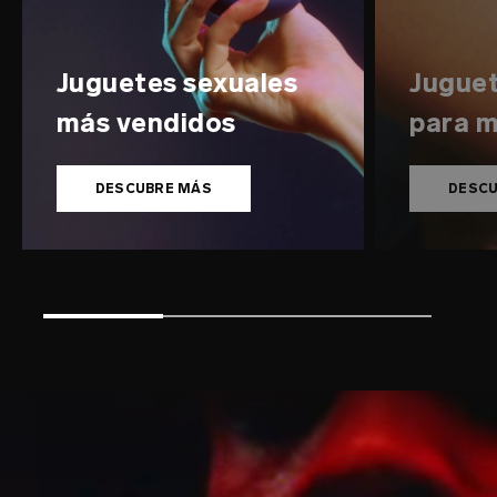
Juguetes sexuales
Juguet
más vendidos
para m
DESCUBRE MÁS
DESCU