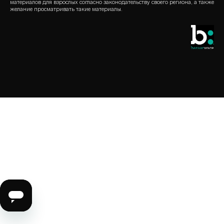
материалов для взрослых согласно законодательству своего региона, а также
презервативы
желание просматривать такие материалы.
магазин локатор
нетрадиционный выбор
скидка для cтудентов
LELO Originals