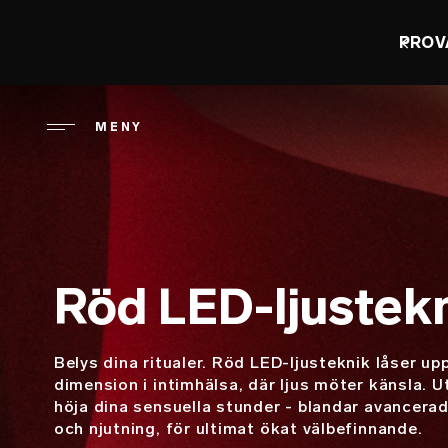
Hoppa
till
PROV
huvudinnehåll
MENY
Röd LED-ljustek
Belys dina ritualer. Röd LED-ljusteknik låser up
Beskrivning
dimension i intimhälsa, där ljus möter känsla. 
höja dina sensuella stunder - blandar avancera
och njutning, för ultimat ökat välbefinnande.