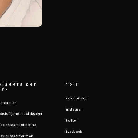
bläddra per
följ
typ
volonté blog
kategorier
instagram
bästsäljande sexleksaker
twitter
sexleksaker för henne
facebook
sexleksaker för män