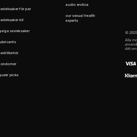
audio erotica
sexleksaker för par
our sexual health
sexleksaker kit
experts
lyxiga sexleksaker
© 2003-
Alla mo
lubricants
använda
ditt om
sextillbehör
kondomer
queer picks