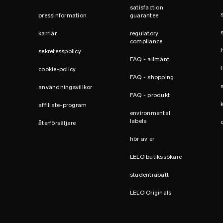
satisfaction
pressinformation
guarantee
karriär
regulatory
compliance
sekretesspolicy
FAQ - allmänt
cookie-policy
FAQ - shopping
användningsvillkor
FAQ - produkt
affiliate-program
environmental
labels
återförsäljare
hör av er
LELO butikssökare
studentrabatt
LELO Originals