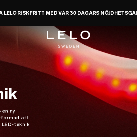
A LELO RISKFRITT MED VÅR 30 DAGARS NÖJDHETSGA
nik
p en ny
Utformad att
d LED-teknik