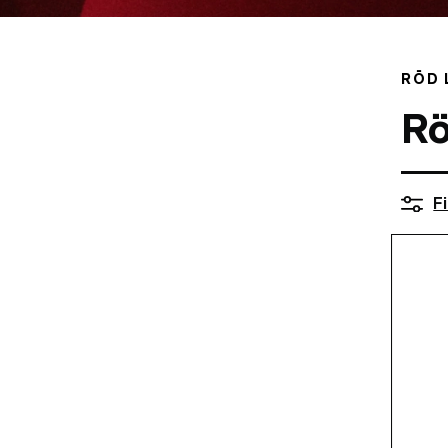
RÖD 
Rö
Fi