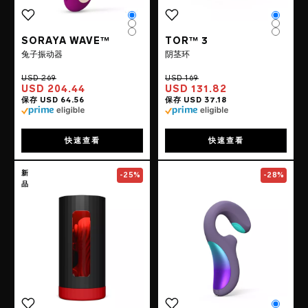
Color
Color
Color
Color
Color
Color
SORAYA WAVE™
TOR™ 3
兔子振动器
阴茎环
USD 204.44
USD 131.82
快速查看
快速查看
Go to the
F1S™ V3
page
Go to the
ENIGM
新
-25%
-28%
品