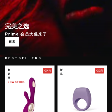
完美之选
Prime 会员大促来了
探索
BESTSELLERS
Go to the
SORAYA Wave™
page
Go to the
TOR™
畅
新
-24%
-22%
销
品
品
LOW STOCK