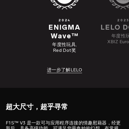
2024
202
ENIGMA
LELO 
Wave™
年度性
XBIZ Eur
年度性玩具,
Red Dot奖
进一步了解LELO
欢愉玩具
F1S™ V3
超大尺寸，超乎寻常
F1S™ V3 是一款可与应用程序连接的情趣慰藉器，经更
新后，具备高级功能，可满足您最奇妙的幻想。有常规