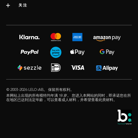
配送服务
类别
关注
行业大奖
LELO 保修服务
最佳销量性玩具
媒体信息
volonté blog
延长保修
女性性玩具
工作机会
instagram
satisfaction guarantee
男性性玩具
隐私政策
twitter
regulatory compliance
情侣性玩具
cookie政策
facebook
一般常见问题解答
捆绑产品
使用条款
audio erotica
配送常见问题解答
豪华性玩具
联合营销
our sexual health experts
产品常见问题解答
水基润滑油
经销商
© 2003-2026 LELO iAB。 保留所有权利。
environmental labels
性爱配件
本网站上出现的所有模特均年满 18 岁。 您进入本网站的同时，即承诺您在所
在地区已达到法定年龄，可以查看成人材料，并希望查看此类材料。
保持联系
避孕套
全球销售网点
酷儿之选
学生优惠
LELO Originals