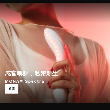
感官唤醒，私密新生
MONA™ Spectra
深境探索者
探索
LELO SURFER™ 2