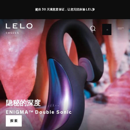
跳
性高潮日：最高可享 50% 的折扣 + 获取免费玩具
即刻购买
转
0 d 12 h 27 m 57 s
到
主
要
内
容
隐秘的深度
ENIGMA™ Double Sonic
探索