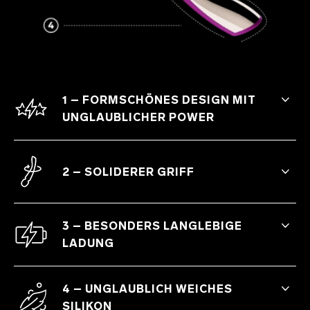
1 – FORMSCHÖNES DESIGN MIT
UNGLAUBLICHER POWER
Geballte und dauerhafte Power für
endlose Entspannung.
2 – SOLIDERER GRIFF
Stabile und zuverlässigeres Steuerung der
Intensitäten.
3 – BESONDERS LANGLEBIGE
LADUNG
Längere Akkulaufzeit und 10 Einstellungen
zur Auswahl für stundenlanges Vergnügen.
4 – UNGLAUBLICH WEICHES
SILIKON