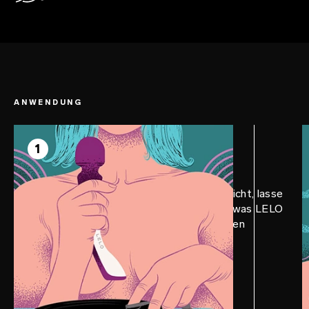
Premium-Silikon, das sich warm anfühlt.
ANWENDUNG
SCHRITT 1
Vorbereiten
1
Bringe dich in Stimmung: Dimme das Licht, lasse
entspannende Musik laufen und gib etwas LELO
Personal Moisturizer-Gleitgel auf deinen
SMART WAND™ 2 Large.