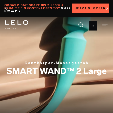
Direkt
ORGASM DAY: SPARE BIS ZU 50 % +
ERHALTE EIN KOSTENLOSES TOY
0 d 22
JETZT SHOPPEN
zum
h 21 m 10 s
Inhalt
Ganzkörper-Massagestab
SMART WAND™ 2 Large