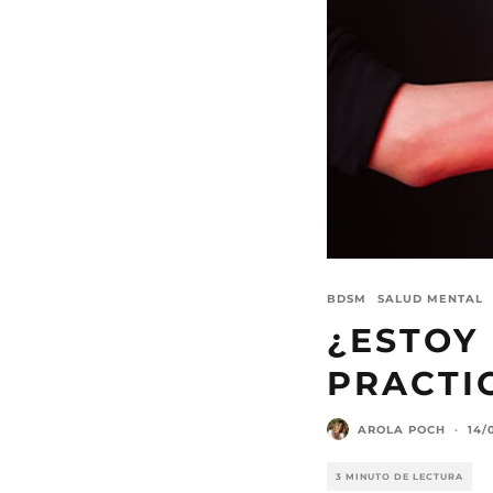
BDSM
SALUD MENTAL
¿ESTOY 
PRACTI
AROLA POCH
·
14/
3 MINUTO DE LECTURA