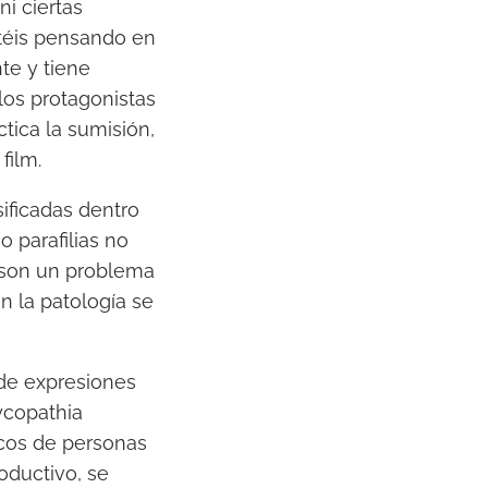
i ciertas
stéis pensando en
te y tiene
los protagonistas
ctica la sumisión,
film.
sificadas dentro
 parafilias no
o son un problema
n la patología se
 de expresiones
hycopathia
icos de personas
oductivo, se