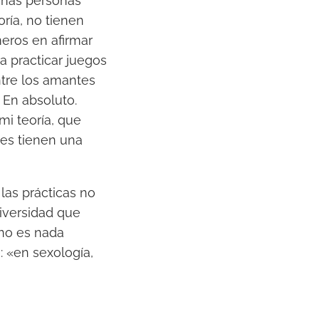
chas personas
ría, no tienen
eros en afirmar
a practicar juegos
ntre los amantes
 En absoluto.
i teoría, que
nes tienen una
las prácticas no
iversidad que
 no es nada
: «en sexología,