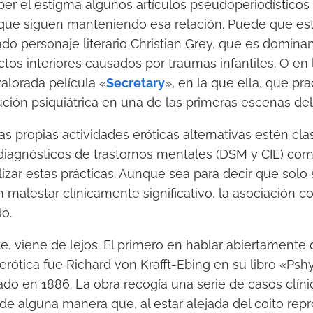
r el estigma algunos artículos pseudoperiodísticos n
s que siguen manteniendo esa relación. Puede que e
ado personaje literario Christian Grey, que es dominan
tos interiores causados por traumas infantiles. O en 
valorada película «
Secretary
», en la que ella, que pra
ución psiquiátrica en una de las primeras escenas del 
s propias actividades eróticas alternativas estén cla
iagnósticos de trastornos mentales (DSM y CIE) como
izar estas prácticas. Aunque sea para decir que sol
malestar clínicamente significativo, la asociación co
o.
e, viene de lejos. El primero en hablar abiertamente
 erótica fue Richard von Krafft-Ebing en su libro «Ps
ado en 1886. La obra recogía una serie de casos clín
de alguna manera que, al estar alejada del coito repr