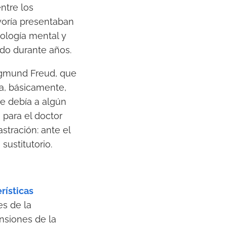
ntre los
ayoría presentaban
tología mental y
ndo durante años.
Sigmund Freud, que
ba, básicamente,
e debía a algún
 para el doctor
stración: ante el
sustitutorio.
rísticas
es de la
nsiones de la