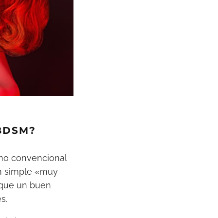
 BDSM?
 no convencional
un simple «muy
 que un buen
s.