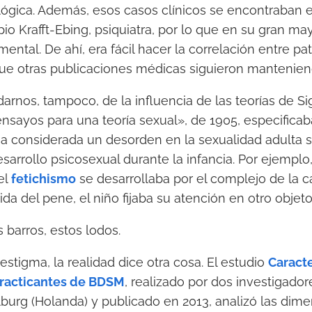
ógica. Además, esos casos clínicos se encontraban e
pio Krafft-Ebing, psiquiatra, por lo que en su gran m
ental. De ahí, era fácil hacer la correlación entre pa
 que otras publicaciones médicas siguieron mantenie
rnos, tampoco, de la influencia de las teorías de 
 ensayos para una teoría sexual», de 1905, especifica
a considerada un desorden en la sexualidad adulta s
sarrollo psicosexual durante la infancia. Por ejemplo,
 el
fetichismo
se desarrollaba por el complejo de la ca
da del pene, el niño fijaba su atención en otro objeto 
s barros, estos lodos.
estigma, la realidad dice otra cosa. El estudio
Caracte
practicantes de BDSM
, realizado por dos investigador
lburg (Holanda) y publicado en 2013, analizó las dime