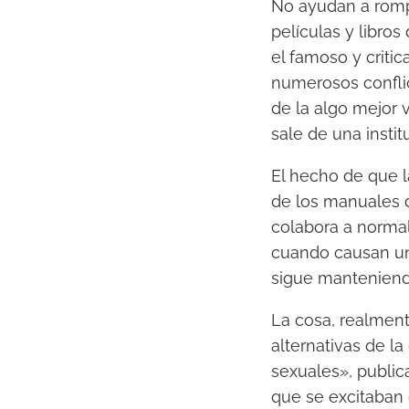
No ayudan a rompe
películas y libro
el famoso y critic
numerosos conflic
de la algo mejor 
sale de una instit
El hecho de que la
de los manuales d
colabora a normal
cuando causan un 
sigue manteniend
La cosa, realment
alternativas de la
sexuales», public
que se excitaban 