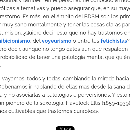
fesional y también en el personal, he conocido a mu
róticas alternativas y puedo asegurar que, en su mayo
rastorno. Es más, en el ámbito del BDSM son los prim
 muy sano mentalmente y tener las cosas claras par
umisión. ¿Quiere decir esto que no hay trastornos e
hibicionismo
, del
voyeurismo
o entre los
fetichistas
?
ro decir, aunque no tengo datos aún que respalden m
robabilidad de tener una patología mental que quié
.
 vayamos, todos y todas, cambiando la mirada hacia 
Deberíamos ir hablando de ellas más desde la sana d
ca y no asociarlas a patologías o perversiones. Y esto
un pionero de la sexología, Havelock Ellis (1859-1939)
s cultivables que trastornos curables».