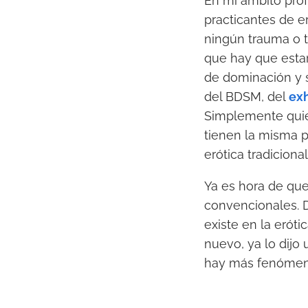
En mi ámbito pro
practicantes de e
ningún trauma o t
que hay que estar
de dominación y s
del BDSM, del
ex
Simplemente quie
tienen la misma p
erótica tradicional
Ya es hora de que
convencionales. 
existe en la eróti
nuevo, ya lo dijo 
hay más fenómeno