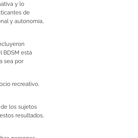
ativa y lo
cticantes de
onal y autonomía,
oncluyeron
el BDSM está
a sea por
cio recreativo,
de los sujetos
 estos resultados,