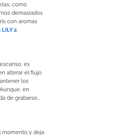
velas, como
emos demasiados
oris con aromas
 LILY 2
.
descanso, es
 alterar el flujo
mantener los
. Aunque, en
ida de grabarse…
el momento y deja