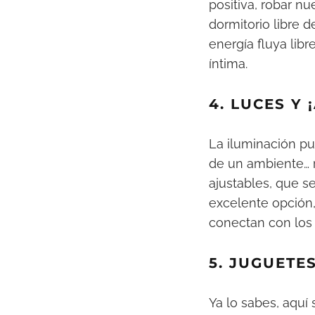
positiva, robar n
dormitorio libre 
energía fluya lib
íntima.
4. LUCES Y 
La iluminación pu
de un ambiente… r
ajustables, que s
excelente opción,
conectan con los
5. JUGUETE
Ya lo sabes, aquí