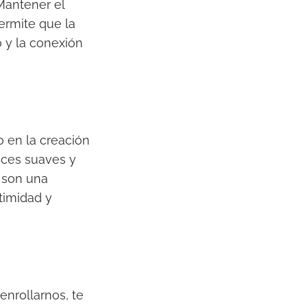
Mantener el
ermite que la
 y la conexión
o en la creación
uces suaves y
n son una
timidad y
enrollarnos, te