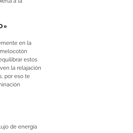
ierta a la
D»
memente en la
y melocotón
quilibrar estos
ven la relajación
, por eso te
minación
ujo de energía