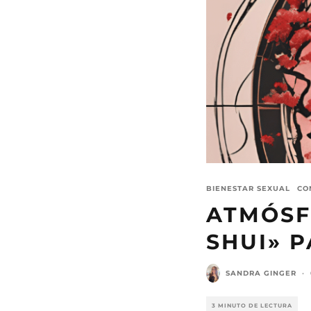
BIENESTAR SEXUAL
CO
ATMÓSFE
SHUI» P
SANDRA GINGER
·
3 MINUTO DE LECTURA