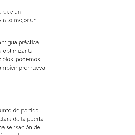
merece un
y a lo mejor un
 antigua práctica
 optimizar la
ncipios, podemos
 también promueva
unto de partida.
lara de la puerta
una sensación de