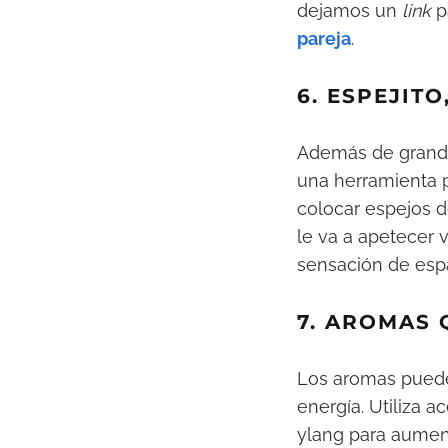
dejamos un
link
p
pareja
.
6. ESPEJITO
Además de grandes
una herramienta 
colocar espejos d
le va a apetecer 
sensación de espa
7. AROMAS 
Los aromas puede
energía. Utiliza a
ylang para aument