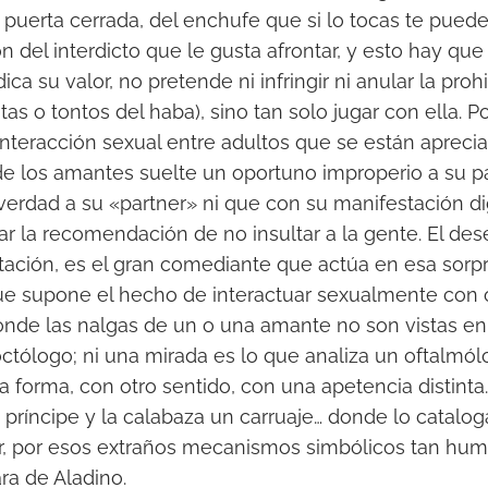
a puerta cerrada, del enchufe que si lo tocas te puede
ón del interdicto que le gusta afrontar, y esto hay q
ica su valor, no pretende ni infringir ni anular la proh
as o tontos del haba), sino tan solo jugar con ella. 
nteracción sexual entre adultos que se están apreci
e los amantes suelte un oportuno improperio a su pa
 verdad a su «partner» ni que con su manifestación d
r la recomendación de no insultar a la gente. El de
xcitación, es el gran comediante que actúa en esa sor
ue supone el hecho de interactuar sexualmente con o
onde las nalgas de un o una amante no son vistas en 
octólogo; ni una mirada es lo que analiza un oftalmól
a forma, con otro sentido, con una apetencia distinta
príncipe y la calabaza un carruaje… donde lo catalog
, por esos extraños mecanismos simbólicos tan humano
ra de Aladino.