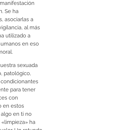
 manifestación
n. Se ha
, asociarlas a
gilancia, al más
a utilizado a
 humanos en eso
moral.
nuestra sexuada
 patológico,
e condicionantes
nte para tener
aces con
o en estos
algo en ti no
u «limpieza» ha