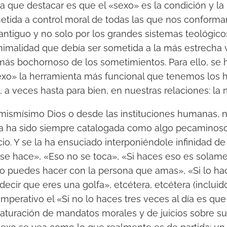
a que destacar es que el «sexo» es la condición y la
ida a control moral de todas las que nos conforma
antiguo y no solo por los grandes sistemas teológicos
imalidad que debía ser sometida a la más estrecha vi
 más bochornoso de los sometimientos. Para ello, se h
sexo» la herramienta más funcional que tenemos los
 a veces hasta para bien, en nuestras relaciones: la 
 mismísimo Dios o desde las instituciones humanas, 
 ha sido siempre catalogada como algo pecaminoso,
io. Y se la ha ensuciado interponiéndole infinidad d
se hace», «Eso no se toca», «Si haces eso es solame
 lo puedes hacer con la persona que amas», «Si lo h
decir que eres una golfa», etcétera, etcétera (incluid
mperativo el «Si no lo haces tres veces al día es que 
saturación de mandatos morales y de juicios sobre s