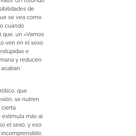
valor. Un rotundo
sibilidades de
que se vea como
mo cuando
sí que, un «Vamos
lo ven en el sexo
estúpidas e
humana y reducen
e acaban
rótico, que
esión, se nutren
cierta
e estimula más al
o el sexo, y eso
o incomprensible,