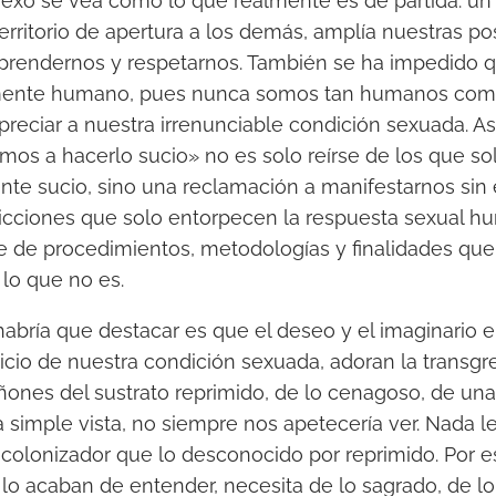
exo se vea como lo que realmente es de partida: un 
erritorio de apertura a los demás, amplía nuestras po
rendernos y respetarnos. También se ha impedido 
tamente humano, pues nunca somos tan humanos co
reciar a nuestra irrenunciable condición sexuada. A
amos a hacerlo sucio» no es solo reírse de los que so
nte sucio, sino una reclamación a manifestarnos sin 
ricciones que solo entorpecen la respuesta sexual 
ie de procedimientos, metodologías y finalidades qu
 lo que no es.
bría que destacar es que el deseo y el imaginario e
cicio de nuestra condición sexuada, adoran la transgr
nes del sustrato reprimido, de lo cenagoso, de una 
a simple vista, no siempre nos apetecería ver. Nada l
colonizador que lo desconocido por reprimido. Por es
 lo acaban de entender, necesita de lo sagrado, de l