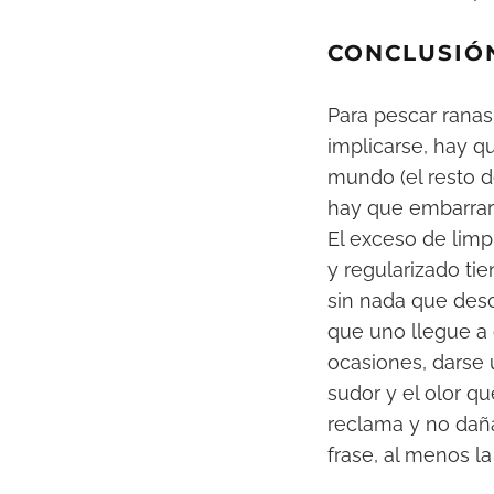
CONCLUSIÓ
Para pescar ranas,
implicarse, hay q
mundo (el resto de
hay que embarrar
El exceso de limp
y regularizado ti
sin nada que descu
que uno llegue a 
ocasiones, darse 
sudor y el olor q
reclama y no daña
frase, al menos la