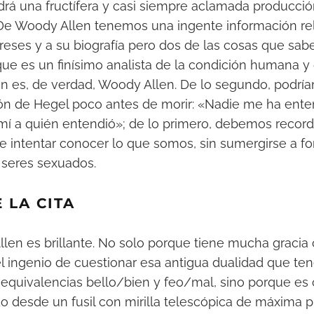
rá una fructífera y casi siempre aclamada producci
De Woody Allen tenemos una ingente información rel
tereses y a su biografía pero dos de las cosas que sa
que es un finísimo analista de la condición humana
n es, de verdad, Woody Allen. De lo segundo, podrí
ón de Hegel poco antes de morir: «Nadie me ha enten
 mí a quién entendió»; de lo primero, debemos recor
 intentar conocer lo que somos, sin sumergirse a f
seres sexuados.
 LA CITA
llen es brillante. No solo porque tiene mucha gracia
l ingenio de cuestionar esa antigua dualidad que te
 equivalencias bello/bien y feo/mal, sino porque es 
o desde un fusil con mirilla telescópica de máxima p