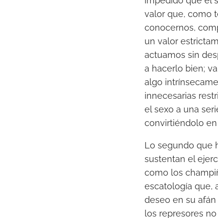
impedido que el s
valor que, como t
conocernos, comp
un valor estric
actuamos sin desp
a hacerlo bien; v
algo intrínsecame
innecesarias rest
el sexo a una ser
convirtiéndolo en
Lo segundo que ha
sustentan el ejer
como los champiño
escatología que, 
deseo en su afán 
los represores no