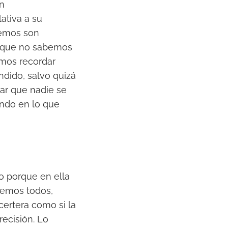
ón
ativa a su
bemos son
 y que no sabemos
amos recordar
dido, salvo quizá
dar que nadie se
ondo en lo que
 o porque en ella
nemos todos,
certera como si la
recisión. Lo