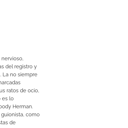
 nervioso,
as del registro y
. La no siempre
marcadas
us ratos de ocio,
 es lo
Woody Herman.
 guionista, como
stas de