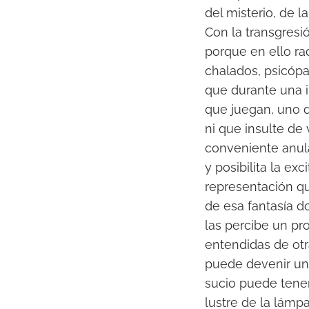
del misterio, de l
Con la transgresi
porque en ello rad
chalados, psicópat
que durante una i
que juegan, uno d
ni que insulte de
conveniente anula
y posibilita la e
representación q
de esa fantasía d
las percibe un pr
entendidas de otr
puede devenir un 
sucio puede tener
lustre de la lámpa