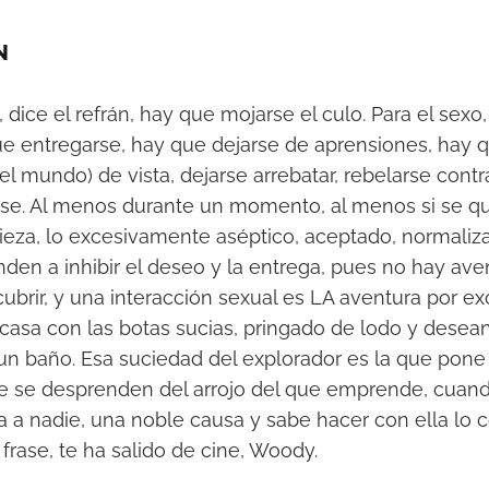
N
 dice el refrán, hay que mojarse el culo. Para el sexo
ue entregarse, hay que dejarse de aprensiones, hay q
l mundo) de vista, dejarse arrebatar, rebelarse contra
se. Al menos durante un momento, al menos si se qui
ieza, lo excesivamente aséptico, aceptado, normaliz
enden a inhibir el deseo y la entrega, pues no hay av
brir, y una interacción sexual es LA aventura por exc
casa con las botas sucias, pringado de lodo y desea
un baño. Esa suciedad del explorador es la que pone e
ue se desprenden del arrojo del que emprende, cuando
 a nadie, una noble causa y sabe hacer con ella lo 
 frase, te ha salido de cine, Woody.